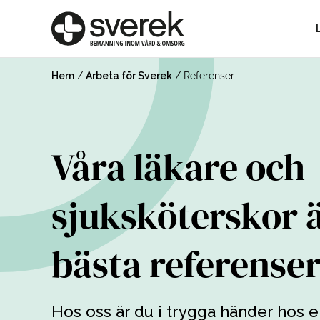
Hem
/
Arbeta för Sverek
/
Referenser
Våra läkare och
 bättre
Jag håller mig u
sjuksköterskor 
ssigt
läkare och gillar att v
bästa referense
ser och
och träffa patienter
egor.
Hos oss är du i trygga händer hos