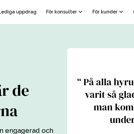
Lediga uppdrag
För konsulter
För kunder
ppdaterad som
På alla hyru
är de
ara ute på fältet
varit så g
rna
 och kollegor.
man komm
under
 en engagerad och