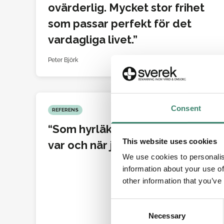
ovärderlig. Mycket stor frihet
som passar perfekt för det
vardagliga livet.
Peter Björk
Consent
REFERENS
Som hyrläkare väljer jag själv
This website uses cookies
var och när jag vill tjänstgöra.
We use cookies to personalis
information about your use of
other information that you’ve
C
Necessary
o