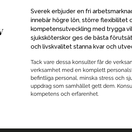
Sverek erbjuder en fri arbetsmarknad för läkare och sjuksköterskor, vilket
innebär högre lön, större flexibilitet
v
kompetensutveckling med trygga villk
sjuksköterskor ges de bästa förutsätt
och livskvalitet stanna kvar och utveck
Tack vare dessa konsulter får de verksa
verksamhet med en komplett personalstyr
befintliga personal, minska stress och sju
uppdrag som samhället gett dem. Konsulte
kompetens och erfarenhet.