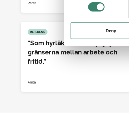
n
Peter
s
e
n
t
Deny
REFERENS
S
Som hyrläkare sätter jag själv
e
l
gränserna mellan arbete och
e
fritid.
c
t
i
Anita
o
n