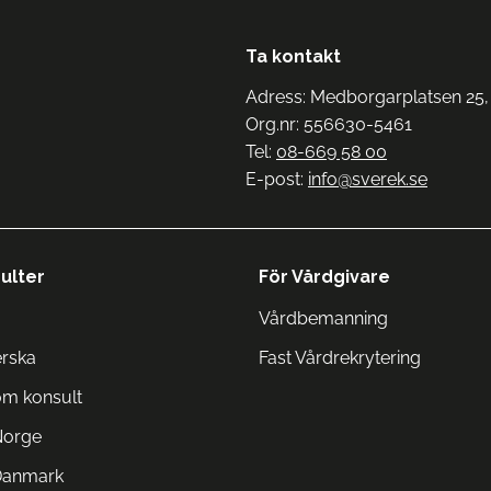
Ta kontakt
Adress: Medborgarplatsen 25,
Org.nr: 556630-5461
Tel:
08-669 58 00
E-post:
info@sverek.se
ulter
För Vårdgivare
Vårdbemanning
erska
Fast Vårdrekrytering
om konsult
Norge
 Danmark