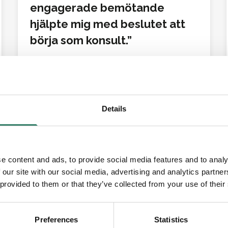
engagerade bemötande
hjälpte mig med beslutet att
börja som konsult.
Marina
Details
REFERENS
Det finns aldrig någon press
att arbeta mer än jag vill och
e content and ads, to provide social media features and to analy
orkar.
 our site with our social media, advertising and analytics partn
 provided to them or that they’ve collected from your use of their
Preferences
Statistics