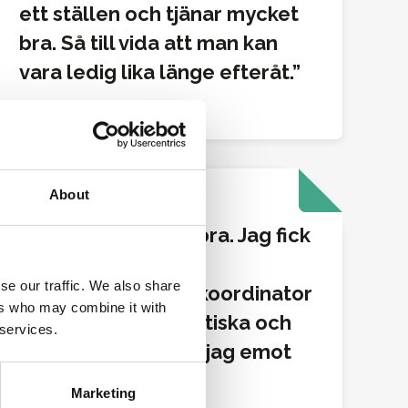
ett ställen och tjänar mycket
bra. Så till vida att man kan
vara ledig lika länge efteråt.
David Waldfogel
About
REFERENS
Allt funkade jättebra. Jag fick
bra kontakt med
se our traffic. We also share
konsultchefen, en koordinator
ers who may combine it with
fixade allt det praktiska och
 services.
på uppdraget togs jag emot
med öppna armar.
Marketing