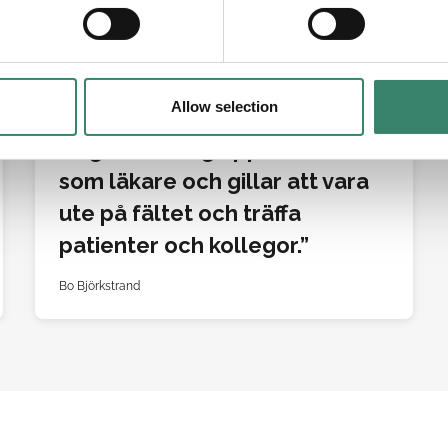
Miranda
Allow selection
REFERENS
Jag håller mig uppdaterad
som läkare och gillar att vara
ute på fältet och träffa
patienter och kollegor.
Bo Björkstrand