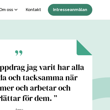
Om oss
Kontakt
Intresseanmälan
ppdrag jag varit har alla
Jag
lada och tacksamma när
l
er och arbetar och
geno
lättar för dem.
jo