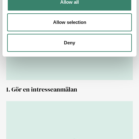
Allow all
i
o
n
Allow selection
Deny
1. Gör en intresseanmälan