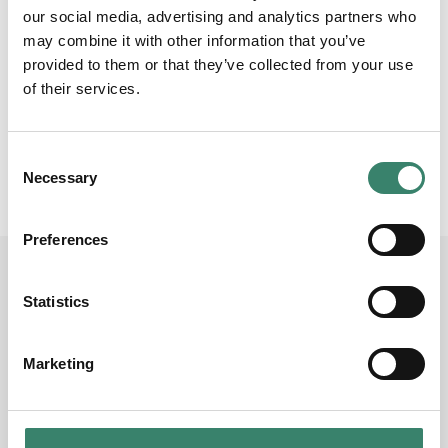
our social media, advertising and analytics partners who
Våra konsulter ges bästa förutsättningar för att
may combine it with other information that you’ve
stanna i yrket med goda villkor, flexibilitet och
provided to them or that they’ve collected from your use
trygghet.
of their services.
De verksamheter vi stödjer kan fullgöra sitt uppdrag
och tillhandahålla vård och omsorg i linje med sina
C
ambitioner.
Necessary
o
n
s
Preferences
e
n
Så fungerar
t
Statistics
S
bemanningsprocessen
e
Marketing
l
e
c
t