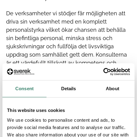
De verksamheter vi stödjer får möjligheten att
driva sin verksamhet med en komplett
personalstyrka vilket ökar chansen att behålla
sin befintliga personal, minska stress och
sjukskrivningar och fullfölja det livsviktiga
uppdrag som samhället gett dem. Konsulterna
är ett värdefullt tillskott av kompetens och
erfarenhet.
Consent
Details
About
3 varför
This website uses cookies
Vi stärker hela Sveriges hälsa och livskvalitet genom
We use cookies to personalise content and ads, to
vårt bidrag till en jämlik och tillgänglig vård och
provide social media features and to analyse our traffic.
omsorg oavsett var i landet du bor.
We also share information about your use of our site with