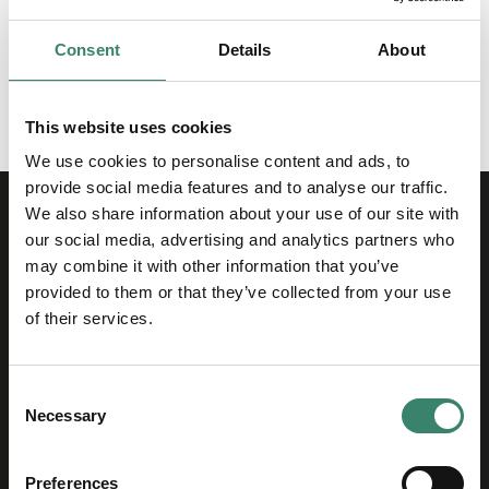
liv på arbetstid.
Consent
Details
About
Läs gärna mer och anmäl dig som blodgivare
på
geblod.nu
This website uses cookies
We use cookies to personalise content and ads, to
provide social media features and to analyse our traffic.
We also share information about your use of our site with
our social media, advertising and analytics partners who
may combine it with other information that you’ve
provided to them or that they’ve collected from your use
of their services.
Ta kontakt
C
Adress: Medborgarplatsen 25, 118 72 Stockholm
Necessary
o
Org.nr: 556630-5461
n
Tel:
08-669 58 00
s
Preferences