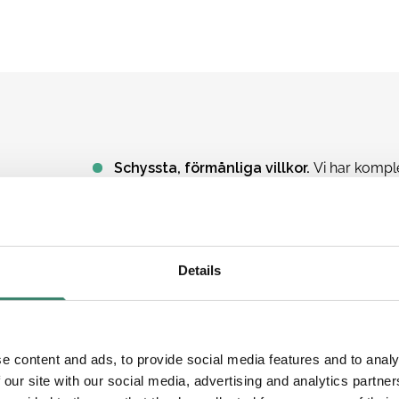
Schyssta, förmånliga villkor.
Vi har komple
flexibla pensionslösningar som kan anpass
Trygghet.
Du är försäkrad till och från arbe
du kan ådra dig i arbetet.
Details
Service, stöd & support.
Personlig kontakt
Spännande och utvecklande arbete.
Du k
administration.
e content and ads, to provide social media features and to analy
Valfrihet och flexibilitet.
Möjlighet att styr
 our site with our social media, advertising and analytics partn