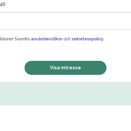
+46
känner Sverek’s
användarvillkor
och
sekretesspolicy
.
Visa intresse