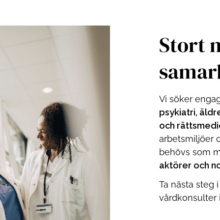
Stort 
samar
Vi söker enga
psykiatri, äld
och rättsmedi
arbetsmiljöer o
behövs som m
aktörer och n
Ta nästa steg i
vårdkonsulter 