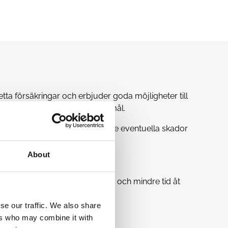
tta försäkringar och erbjuder goda möjligheter till
as efter dina behov och önskemål.
tet. Vi har även försäkring för de eventuella skador
About
 med din konsultchef.
an ägna mer tid åt patienterna och mindre tid åt
se our traffic. We also share
a över din fritid och arbetstid.
ers who may combine it with