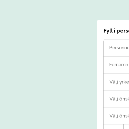
Fyll i pe
Personn
Förnamn
Välj yrke
Välj ön
Välj öns