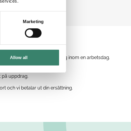
 services.
Marketing
ch en konsultchef kontaktar dig inom en arbetsdag.
Allow all
et uppdrag som passar dig.
t på uppdrag.
rt och vi betalar ut din ersättning.