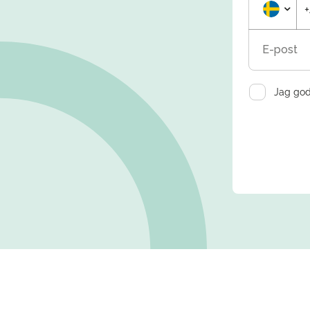
E-post
Jag god