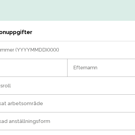
rsonuppgifter
ummer (YYYYMMDDXXXX)
Efternamn
sroll
skat arbetsområde
kad anställningsform