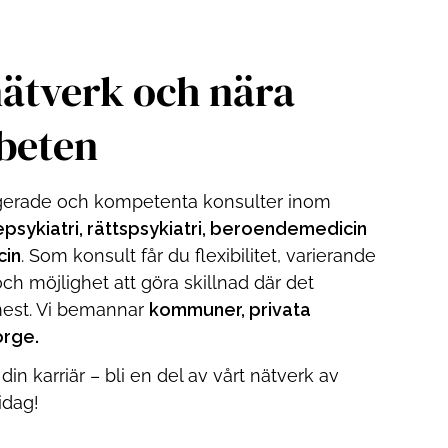
nätverk och nära
beten
gerade och kompetenta konsulter inom
repsykiatri, rättspsykiatri, beroendemedicin
cin
.
Som konsult får du flexibilitet, varierande
ch möjlighet att göra skillnad där det
est. Vi bemannar
kommuner, privata
orge.
 din karriär – bli en del av vårt nätverk av
idag!