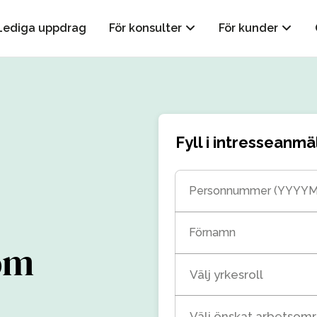
Lediga uppdrag
För konsulter
För kunder
Fyll i intresseanmä
Personnummer (YYYY
Förnamn
om
Välj yrkesroll
Välj önskat arbetsom