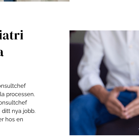
iatri
a
onsultchef
la processen.
konsultchef
ditt nya jobb.
er hos en