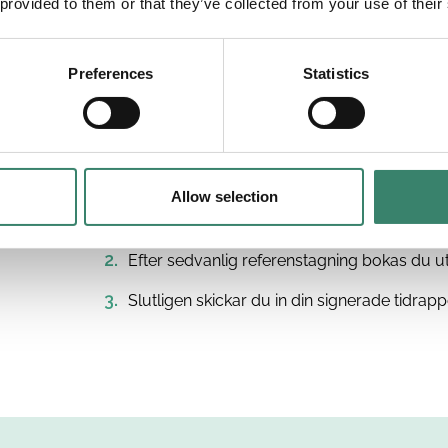
 provided to them or that they’ve collected from your use of their
Preferences
Statistics
 hos
Du gör en intresseanmälan via formuläret o
Allow selection
Tillsammans kommer ni sedan fram till vilk
Efter sedvanlig referenstagning bokas du u
Slutligen skickar du in din signerade tidrappo