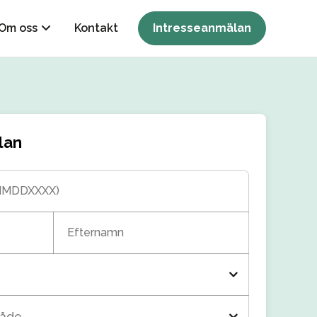
Om oss
Kontakt
Intresseanmälan
lan
MMDDXXXX)
Efternamn
råde