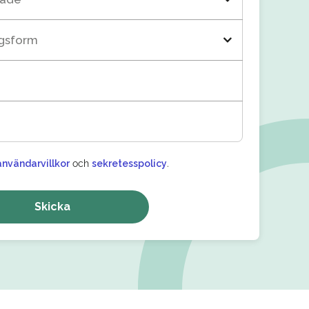
ngsform
användarvillkor
och
sekretesspolicy
.
Skicka