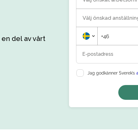
Välj önskad anställni
+46
 en del av vårt
E-postadress
Jag godkänner Sverek’s