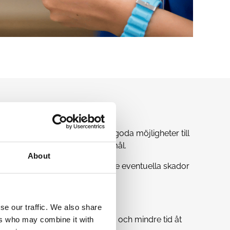
tta försäkringar och erbjuder goda möjligheter till
as efter dina behov och önskemål.
About
tet. Vi har även försäkring för de eventuella skador
 med din konsultchef.
se our traffic. We also share
an ägna mer tid åt patienterna och mindre tid åt
ers who may combine it with