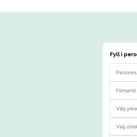
Fyll i pe
Personn
Förnamn
Välj yrke
Välj ön