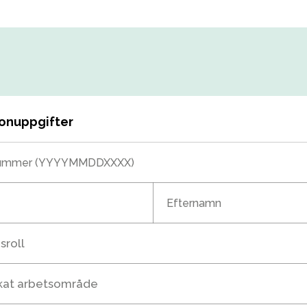
rsonuppgifter
ummer (YYYYMMDDXXXX)
Efternamn
sroll
skat arbetsområde