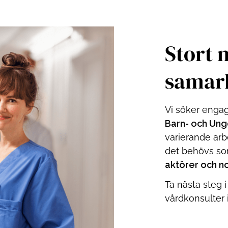
Stort 
samar
Vi söker enga
Barn- och Un
varierande arb
det behövs s
aktörer och n
Ta nästa steg i
vårdkonsulter 