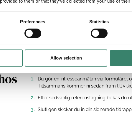
administration.
 provided to them or that they’ve collected from your use of their
Valfrihet och flexibilitet.
Möjlighet att styr
Preferences
Statistics
Allow selection
 hos
Du gör en intresseanmälan via formuläret o
Tillsammans kommer ni sedan fram till vilk
Efter sedvanlig referenstagning bokas du u
Slutligen skickar du in din signerade tidrappo