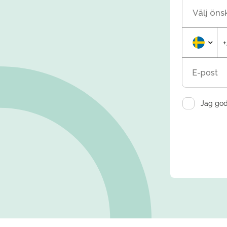
Välj öns
E-post
Jag god