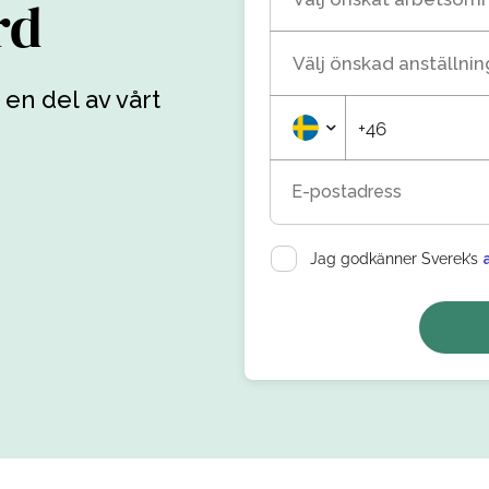
rd
Välj önskad anställni
 en del av vårt
+46
E-postadress
Jag godkänner Sverek’s