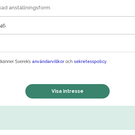
kad anställningsform
+46
känner Sverek’s
användarvillkor
och
sekretesspolicy
.
Visa intresse