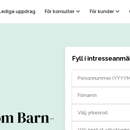
Lediga uppdrag
För konsulter
För kunder
Fyll i intresseanmä
Personnummer (YYYY
Förnamn
om Barn-
Välj yrkesroll
Välj önskat arbetsom