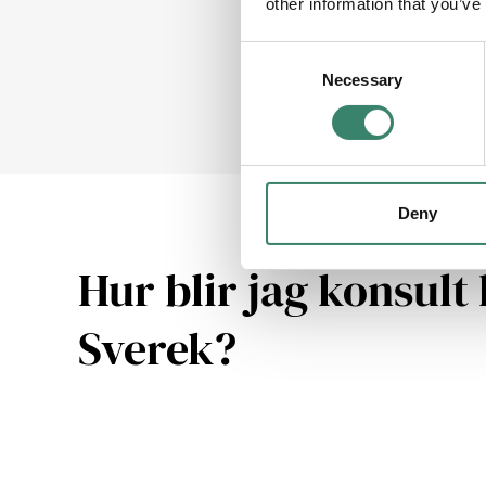
other information that you’ve
C
Necessary
o
n
s
e
n
t
Deny
S
e
Hur blir jag konsult
l
e
Sverek?
c
t
i
o
n