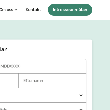
Om oss
Kontakt
Intresseanmälan
lan
MMDDXXXX)
Efternamn
råde