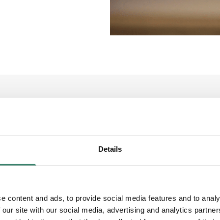
Schyssta, förmånliga villkor.
Vi har komple
flexibla pensionslösningar som kan anpass
Details
Trygghet.
Du är försäkrad till och från arbe
du kan ådra dig i arbetet.
Service, stöd & support.
Personlig kontakt
e content and ads, to provide social media features and to analy
Spännande och utvecklande arbete.
Du k
 our site with our social media, advertising and analytics partn