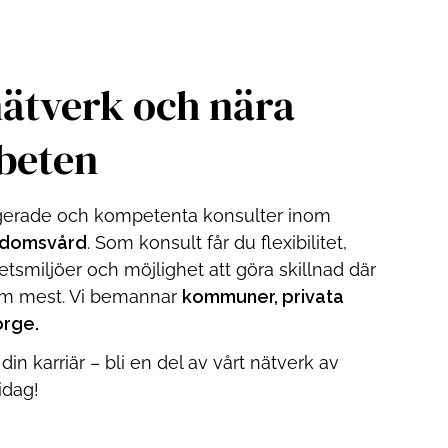
nätverk och nära
beten
gerade och kompetenta konsulter inom
gdomsvård
.
Som konsult får du flexibilitet,
etsmiljöer och möjlighet att göra skillnad där
om mest. Vi bemannar
kommuner, privata
orge.
 din karriär – bli en del av vårt nätverk av
idag!