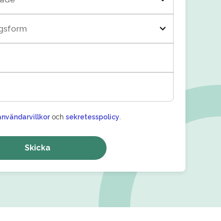
ngsform
användarvillkor
och
sekretesspolicy
.
Skicka