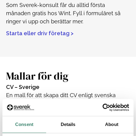
Som Sverek-konsult får du alltid första
månaden gratis hos Wint. Fyll i formuläret så
ringer vi upp och berättar mer.
Starta eller driv företag >
Mallar för dig
CV – Sverige
En mall för att skapa ditt CV enligt svenska
standarder. Perfekt för att presentera din
erfarenhet och kompetens för potentiella
arbetsgivare.
Consent
Details
About
Ladda ner:
PDF
|
Word