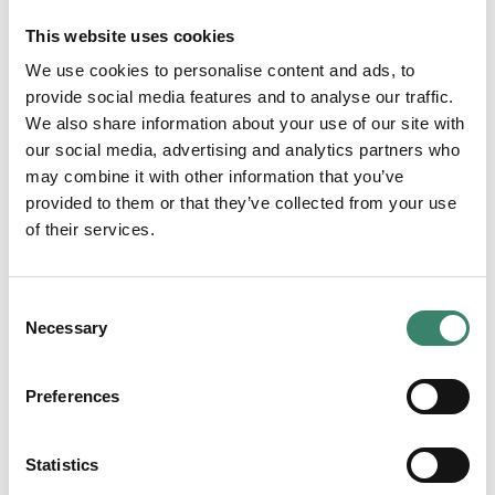
This website uses cookies
CV – Norge
We use cookies to personalise content and ads, to
En specifik mall för att skapa ditt CV enligt
provide social media features and to analyse our traffic.
norska standarder. Anpassad för att passa den
We also share information about your use of our site with
norska arbetsmarknaden och för att öka dina
our social media, advertising and analytics partners who
chanser att få önskat jobb.
may combine it with other information that you’ve
provided to them or that they’ve collected from your use
Ladda ner:
Excel
of their services.
Faktura
C
En enkel och användarvänlig fakturamall för att
Necessary
o
skapa professionella fakturor. Effektiv för att
n
hantera din fakturering och ekonomiska
s
Preferences
transaktioner.
e
n
Ladda ner:
PDF
|
Excel
t
Statistics
S