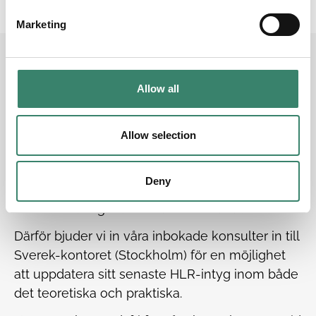
e
Marketing
l
e
c
Vi kan hjälpa dig med
t
Allow all
i
o
HLR-Utbildningstillfällen
n
Allow selection
Från och med 1 April och framåt är ett av
kriterierna för inbokningar på konsultuppdrag
Deny
inom Sveriges regioner att ha en uppdaterad
HLR-utbildning från senaste 12 månaderna.
Därför bjuder vi in våra inbokade konsulter in till
Sverek-kontoret (Stockholm) för en möjlighet
att uppdatera sitt senaste HLR-intyg inom både
det teoretiska och praktiska.