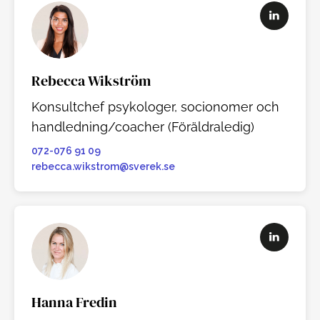
Rebecca Wikström
Konsultchef psykologer, socionomer och
handledning/coacher (Föräldraledig)
072-076 91 09
rebecca.wikstrom@sverek.se
Hanna Fredin