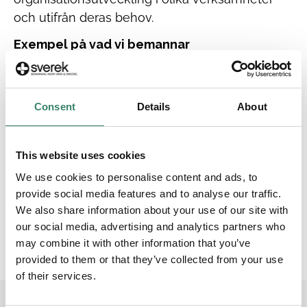
och utifrån deras behov.
Exempel på vad vi bemannar
Psykolog: Skola, primärvård, behandlingshem,
barn- och ungdomspsykiatri, vuxenpsykiatri,
NPF-utredningar, organisation, ledarutveckling
Consent
Details
About
samt handledning.
Exempel på inriktningar
This website uses cookies
We use cookies to personalise content and ads, to
Psykolog: Handledarutbildning/
provide social media features and to analyse our traffic.
handledarerfarenhet, skolpsykolog,
We also share information about your use of our site with
organisations-psykolog, barn- och
our social media, advertising and analytics partners who
ungdomspsykiatri och vuxenpsykiatri.
may combine it with other information that you’ve
provided to them or that they’ve collected from your use
of their services.