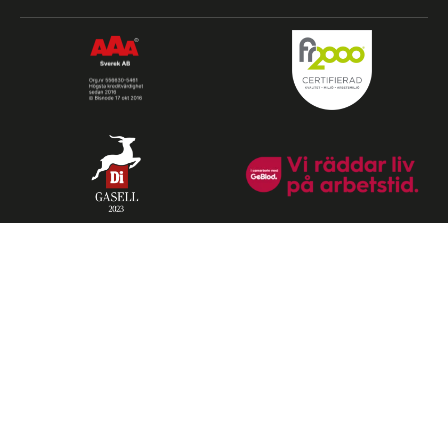
Visselblåsning
Integritetspolicy
© Sverek AB 2026