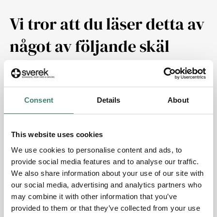
Vi tror att du läser detta av
något av följande skäl
Du är framförallt upptagen med att utveckla och
driva din verksamhet och har inte den tid som krävs
för att hitta och engagera de bästa läkarna och
Consent
Details
About
sjuksköterskorna.
Du har ett antal personer som kanske är intressanta
This website uses cookies
för din verksamhet, men som det av olika skäl är
lämpligare att ett professionellt rekryteringsföretag
We use cookies to personalise content and ads, to
kontaktar i ett första skede.
provide social media features and to analyse our traffic.
We also share information about your use of our site with
Du har redan sökt och annonserat efter läkare och
our social media, advertising and analytics partners who
sjuksköterskor utan tillfredsställande resultat och
may combine it with other information that you’ve
vill testa en mer riktad och målmedveten approach
provided to them or that they’ve collected from your use
till din rekryteringsprocess.