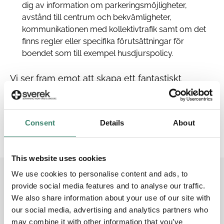
dig av information om parkeringsmöjligheter,
avstånd till centrum och bekvämligheter,
kommunikationen med kollektivtrafik samt om det
finns regler eller specifika förutsättningar för
boendet som till exempel husdjurspolicy.
Vi ser fram emot att skapa ett fantastiskt
samarbete där vi tillsammans kan bidra till det
viktiga arbetet med att erbjuda högkvalitativ
vård i hela Norden.
Consent
Details
About
This website uses cookies
We use cookies to personalise content and ads, to
Sverek –
provide social media features and to analyse our traffic.
We also share information about your use of our site with
Bemanningsglädje i
our social media, advertising and analytics partners who
may combine it with other information that you’ve