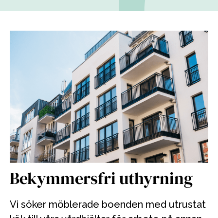
Bekymmersfri uthyrning
Vi söker möblerade boenden med utrustat