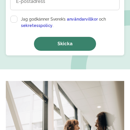
E-postadress
Jag godkänner Sverek’s
användarvillkor
och
sekretesspolicy
.
Skicka