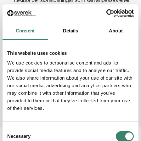
flexibla pensionslösningar som kan anpassas efter
dina behov och önskemål.
Trygghet.
Du är försäkrad till och från arbetet. Vi
har även försäkring för de eventuella skador du kan
Consent
Details
About
ådra dig i arbetet.
Service, stöd & support.
Personlig kontakt med din
This website uses cookies
konsultchef.
We use cookies to personalise content and ads, to
Spännande och utvecklande arbete.
Du kan
provide social media features and to analyse our traffic.
ägna mer tid åt patienterna och mindre tid åt
We also share information about your use of our site with
administration.
our social media, advertising and analytics partners who
may combine it with other information that you’ve
Valfrihet och flexibilitet.
Möjlighet att styra över
provided to them or that they’ve collected from your use
din fritid och arbetstid.
of their services.
C
Necessary
o