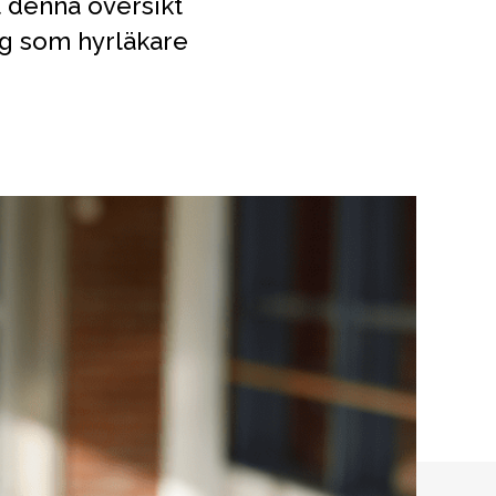
t denna översikt
ig som hyrläkare