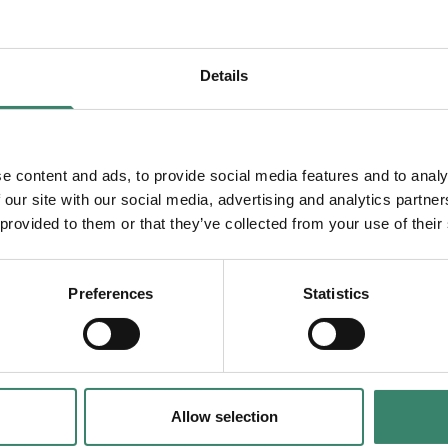
rensperioden av det nya avtalet och vad b
Details
n HLR-utbildning av det nya avtalet?
e content and ads, to provide social media features and to analy
 our site with our social media, advertising and analytics partn
 pension av det nya avtalet och vad innebä
 provided to them or that they’ve collected from your use of their
?
Preferences
Statistics
na pågående bokningar av det nya avtalet
utbetalning att påverkas av det nya avtal
Allow selection