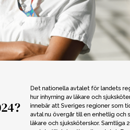
Det nationella avtalet för landets regionala uppdrag innebär en förändring i
hur inhyrning av läkare och sjuksköte
024?
innebär att Sveriges regioner som tid
avtal nu övergår till en enhetlig och
läkare och sjuksköterskor. Samtliga