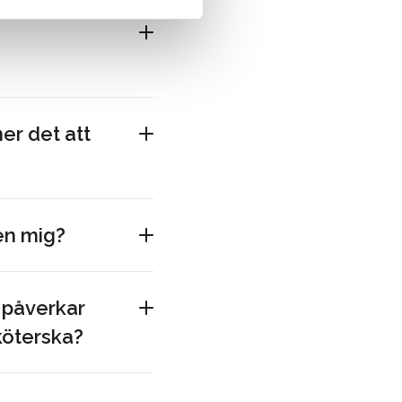
er det att
en mig?
r påverkar
köterska?