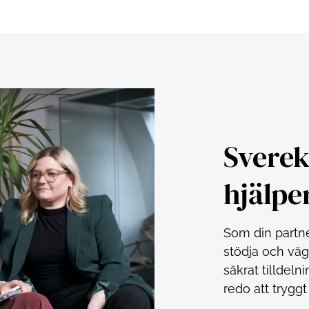
Sverek
hjälpe
Som din partne
stödja och vägl
säkrat tilldeln
redo att tryggt