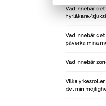
e
Vad innebär det 
l
e
hyrläkare/sjuks
c
t
i
Vad innebär det 
o
påverka mina mö
n
Vad innebär zon
Vilka yrkesrolle
det min möjlighe