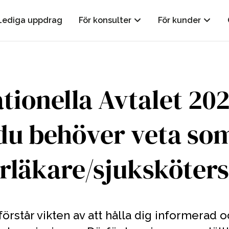
Lediga uppdrag
För konsulter
För kunder
tionella Avtalet 20
du behöver veta so
rläkare/sjuksköter
förstår vikten av att hålla dig informerad o