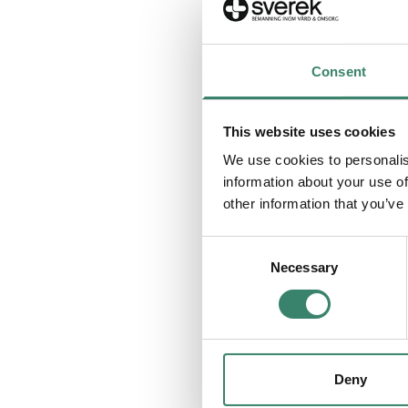
Hur påverkas ka
för mig?
Consent
Hur påverkas mi
This website uses cookies
We use cookies to personalis
information about your use of
Hur påverkas min
other information that you’ve
mig på lång sikt
C
Necessary
o
Hur påverkas mi
n
s
e
n
Kommer min löne
t
Deny
S