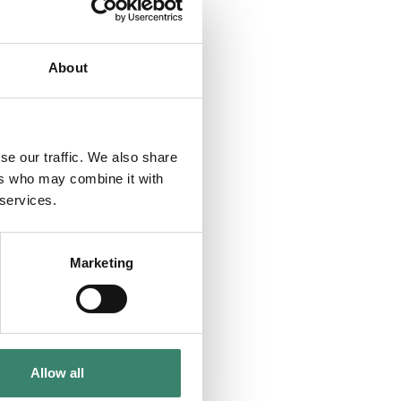
etyder det
About
se our traffic. We also share
ers who may combine it with
r det för
 services.
Marketing
?
et?
Allow all