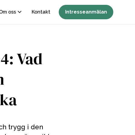
Om oss
Kontakt
Intresseanmälan
24: Vad
m
ska
ch trygg i den