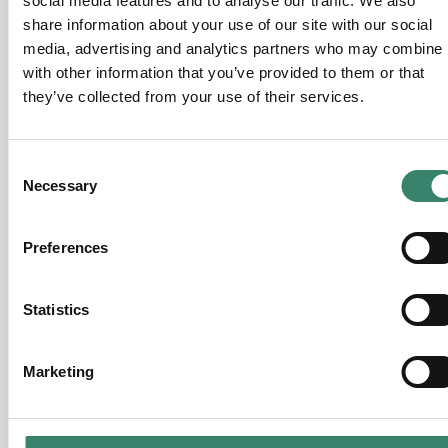
social media features and to analyse our traffic. We also
4 veckor sedan
share information about your use of our site with our social
media, advertising and analytics partners who may combine i
with other information that you’ve provided to them or that
LÄKARE
they’ve collected from your use of their services.
Obstetrik och gynekologi till
Gällivare, Norrbotten
C
Necessary
o
Gällivare,
Norrbotten
n
13 september 2026 - 28 november 2026
s
Preferences
e
4 veckor sedan
n
t
Statistics
S
LÄKARE
e
Marketing
Psykiatri till Umeå, Västerbotten
l
e
Umeå,
Västerbotten
c