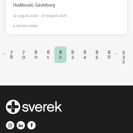
Hudiksvall,
Gävleborg
12 augusti 2026 - 27 augusti 2026
4 veckor sedan
…
7
7
8
8
8
8
8
8
8
…
5
8
9
0
1
2
3
4
5
6
3
2