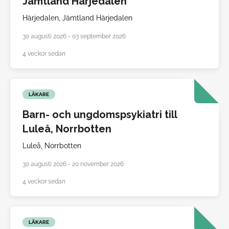
Jämtland Härjedalen
Härjedalen,
Jämtland Härjedalen
30 augusti 2026 - 03 september 2026
4 veckor sedan
LÄKARE
Barn- och ungdomspsykiatri till
Luleå, Norrbotten
Luleå,
Norrbotten
30 augusti 2026 - 20 november 2026
4 veckor sedan
LÄKARE