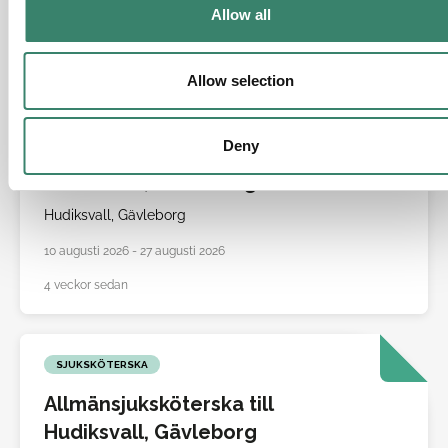
19 juli 2026 - 15 augusti 2026
t
Allow all
i
4 veckor sedan
o
n
Allow selection
SJUKSKÖTERSKA
Deny
Allmänsjuksköterska till
Hudiksvall, Gävleborg
Hudiksvall,
Gävleborg
10 augusti 2026 - 27 augusti 2026
4 veckor sedan
SJUKSKÖTERSKA
Allmänsjuksköterska till
Hudiksvall, Gävleborg