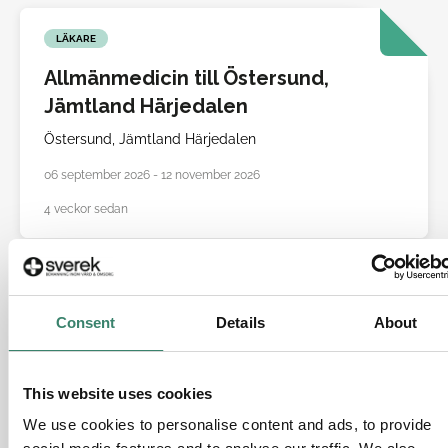
LÄKARE
Allmänmedicin till Östersund,
Jämtland Härjedalen
Östersund,
Jämtland Härjedalen
06 september 2026 - 12 november 2026
4 veckor sedan
LÄKARE
Consent
Details
About
Allmänmedicin till Härjedalen,
Jämtland Härjedalen
Härjedalen,
Jämtland Härjedalen
This website uses cookies
We use cookies to personalise content and ads, to provide
07 september 2026 - 25 november 2026