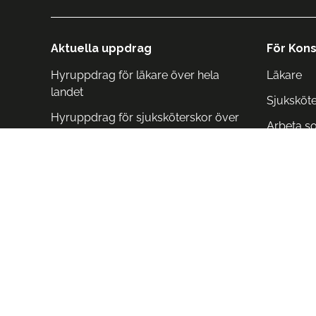
Aktuella uppdrag
För Kons
Hyruppdrag för läkare över hela
Läkare
landet
Sjuksköt
Hyruppdrag för sjuksköterskor över
Arbeta s
hela landet
Arbeta i 
Arbeta i