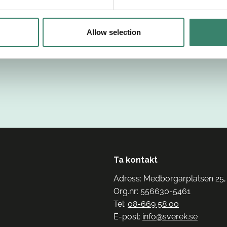
Allow selection
Ta kontakt
Adress: Medborgarplatsen 25,
Org.nr: 556630-5461
Tel:
08-669 58 00
E-post:
info@sverek.se