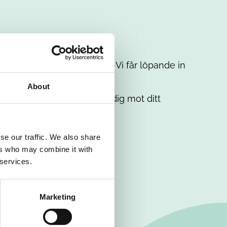
t intresse. Misströsta inte. Vi får löpande in
em.
About
. Tillsammans matchar vi dig mot ditt
se our traffic. We also share
ers who may combine it with
 services.
Marketing