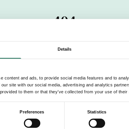
404
 startdatumet har passerats. Vi uppskattar verkligen dit
pdrag, ibland snabbare än vad vi hinner publicera d
Details
vi dig med mer information om våra aktuella uppdrag
drömuppdrag. Välkommen!
e content and ads, to provide social media features and to analy
 our site with our social media, advertising and analytics partn
Tillbaka till Sverek
 provided to them or that they’ve collected from your use of their
Preferences
Statistics