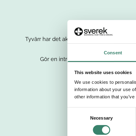
Tyvärr har det aktuella jobbet tagits bort då
up
Consent
Gör en intresseanmälan så kontaktar 
This website uses cookies
We use cookies to personalis
information about your use of
other information that you’ve
C
Necessary
o
n
s