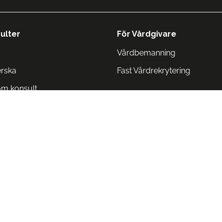
ulter
För Vårdgivare
Vårdbemanning
erska
Fast Vårdrekrytering
om konsult
Norge
 Danmark