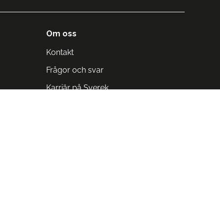
Om oss
Kontakt
Frågor och svar
Karriär på Sverek
Blodomloppet
Rädda liv på arbetstid