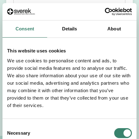
Förnamn
Efternamn
Consent
Details
About
Välj yrkesroll
This website uses cookies
Välj önskat arbetsområde
We use cookies to personalise content and ads, to
provide social media features and to analyse our traffic.
We also share information about your use of our site with
Välj önskad anställningsform
our social media, advertising and analytics partners who
may combine it with other information that you’ve
+46
provided to them or that they’ve collected from your use
of their services.
E-post
C
Necessary
o
Jag godkänner Sverek’s
användarvillkor
och