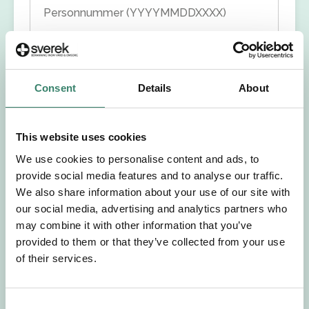
Personnummer (YYYYMMDDXXXX)
Förnamn
Consent
Details
About
Efternamn
Välj yrkesroll
This website uses cookies
We use cookies to personalise content and ads, to
Välj önskat arbetsområde
provide social media features and to analyse our traffic.
We also share information about your use of our site with
our social media, advertising and analytics partners who
Välj önskad anställningsform
may combine it with other information that you’ve
provided to them or that they’ve collected from your use
+46
of their services.
E-post
C