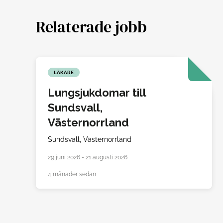
Relaterade jobb
LÄKARE
Lungsjukdomar till
Sundsvall,
Västernorrland
Sundsvall,
Västernorrland
29 juni 2026 - 21 augusti 2026
4 månader sedan