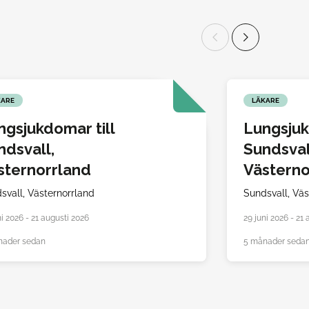
KARE
LÄKARE
ngsjukdomar till
Lungsjuk
ndsvall,
Sundsval
sternorrland
Västerno
svall,
Västernorrland
Sundsvall,
Väs
ni 2026 - 21 augusti 2026
29 juni 2026 - 21
nader sedan
5 månader seda