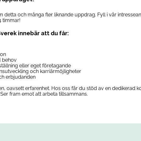
om detta och många fler liknande uppdrag. Fyll i vår intresse
4 timmar!
Sverek innebär att du får:
son
d behov
anställning eller eget företagande
ensutveckling och karriärmöjligheter
 och erbjudanden
n, oavsett erfarenhet. Hos oss får du stöd av en dedikerad ko
Ser fram emot att arbeta tillsammans.