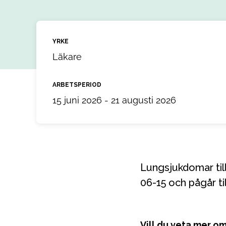
YRKE
Läkare
ARBETSPERIOD
15 juni 2026 - 21 augusti 2026
Lungsjukdomar till ett uppdrag i Sundsvall, Västernorrland. Uppdraget startar 2026-
06-15 och pågår ti
Vill du veta mer o