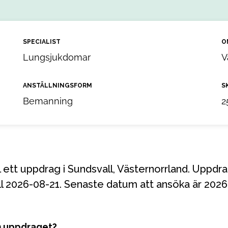
SPECIALIST
O
Lungsjukdomar
V
ANSTÄLLNINGSFORM
S
Bemanning
2
ll 2026-08-21. Senaste datum att ansöka är 2026
m uppdraget?