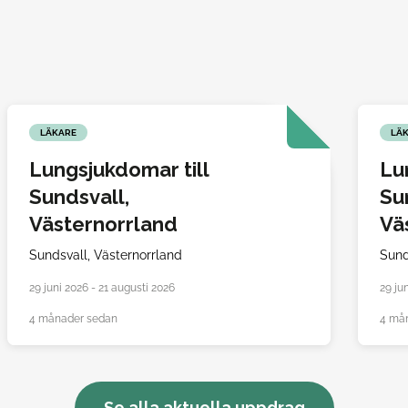
LÄKARE
LÄ
Lungsjukdomar till
Lu
Sundsvall,
Su
Västernorrland
Vä
Sundsvall,
Västernorrland
Sund
29 juni 2026 - 21 augusti 2026
29 ju
4 månader sedan
4 må
Se alla aktuella uppdrag