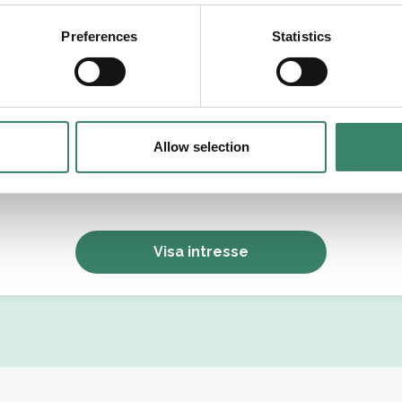
tällningsform
Preferences
Statistics
Allow selection
Jag godkänner Sverek’s
användarvillkor
och
sekretesspolicy
.
Visa intresse