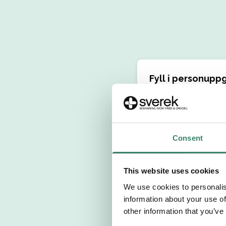
Fyll i personuppg
Personnummer 
Förnamn
Consent
Välj yrkesroll
This website uses cookies
We use cookies to personalis
Välj önskat arb
information about your use of
other information that you’ve