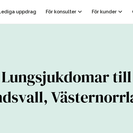
Lediga uppdrag
För konsulter
För kunder
Lungsjukdomar till
dsvall, Västernorr