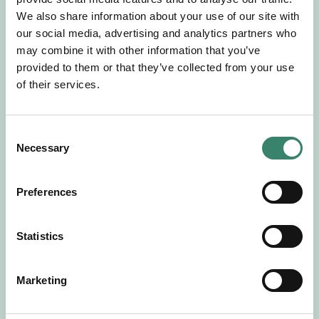
Gör en intresseanmälan så kontaktar vi dig med
We also share information about your use of our site with
mer information om våra aktuella uppdrag.
our social media, advertising and analytics partners who
Tillsammans matchar vi dig mot ditt
may combine it with other information that you’ve
drömuppdrag. Välkommen!
provided to them or that they’ve collected from your use
of their services.
Tillbaka till Sverek
C
Necessary
o
n
s
Preferences
e
n
t
Statistics
S
e
Marketing
l
e