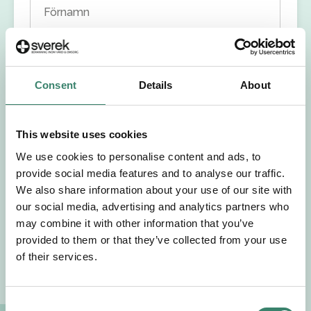
Förnamn
Efternamn
Consent
Details
About
Välj yrkesroll
This website uses cookies
Välj önskat arbetsområde
We use cookies to personalise content and ads, to
provide social media features and to analyse our traffic.
Välj önskad anställningsform
We also share information about your use of our site with
our social media, advertising and analytics partners who
+46
may combine it with other information that you’ve
provided to them or that they’ve collected from your use
of their services.
E-post
Jag godkänner Sverek’s
användarvillkor
och
C