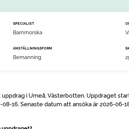
SPECIALIST
O
Barnmorska
V
ANSTÄLLNINGSFORM
S
Bemanning
2
26-08-16. Senaste datum att ansöka är 2026-06-18
m uppdraget?