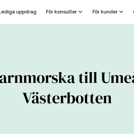
Lediga uppdrag
För konsulter
För kunder
arnmorska till Ume
Västerbotten