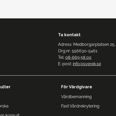
Ta kontakt
Adress: Medborgarplatsen 25,
Org.nr: 556630-5461
Tel:
08-669 58 00
E-post:
info@sverek.se
ulter
För Vårdgivare
Vårdbemanning
erska
Fast Vårdrekrytering
om konsult