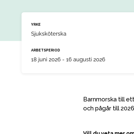
YRKE
Sjuksköterska
ARBETSPERIOD
18 juni 2026 - 16 augusti 2026
Barnmorska till ett uppdrag i Umeå, Västerbotten. Uppdraget startar 2026-06-18
och pågår till 20
Vill du veta mer o