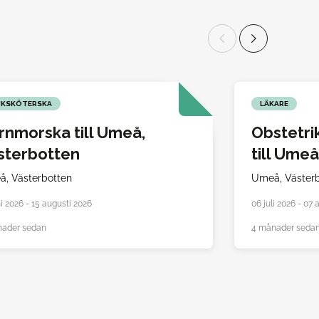
UKSKÖTERSKA
LÄKARE
rnmorska till Umeå,
Obstetri
sterbotten
till Ume
å,
Västerbotten
Umeå,
Väster
ni 2026 - 15 augusti 2026
06 juli 2026 - 07
nader sedan
4 månader seda