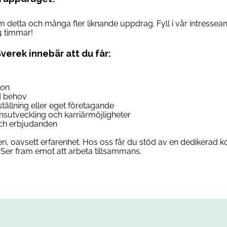
om detta och många fler liknande uppdrag. Fyll i vår intresse
4 timmar!
Sverek innebär att du får:
son
d behov
anställning eller eget företagande
ensutveckling och karriärmöjligheter
 och erbjudanden
n, oavsett erfarenhet. Hos oss får du stöd av en dedikerad ko
Ser fram emot att arbeta tillsammans.