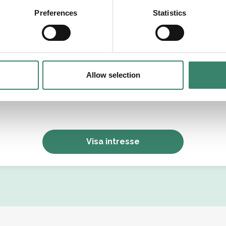
tällningsform
Preferences
Statistics
Allow selection
Jag godkänner Sverek’s
användarvillkor
och
sekretesspolicy
.
Visa intresse