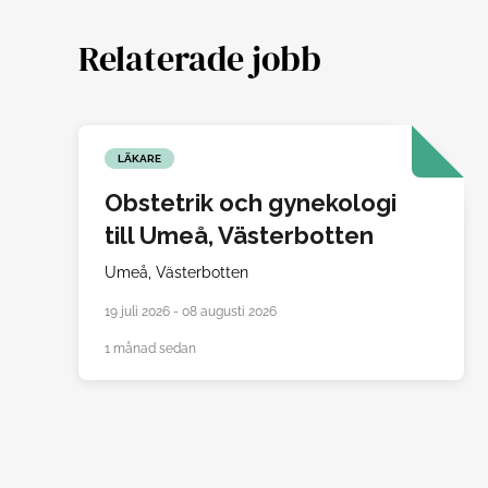
Relaterade jobb
LÄKARE
Obstetrik och gynekologi
till Umeå, Västerbotten
Umeå,
Västerbotten
19 juli 2026 - 08 augusti 2026
1 månad sedan