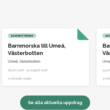
SJUKSKÖTERSKA
SJ
Barnmorska till Umeå,
Ba
Västerbotten
Vä
Umeå,
Västerbotten
Ume
28 juni 2026 - 15 augusti 2026
14 ju
2 månader sedan
3 må
Se alla aktuella uppdrag