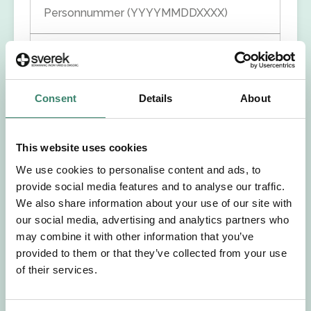
Personnummer (YYYYMMDDXXXX)
Förnamn
Efternamn
Consent
Details
About
Välj yrkesroll
This website uses cookies
We use cookies to personalise content and ads, to
Välj önskat arbetsområde
provide social media features and to analyse our traffic.
We also share information about your use of our site with
Välj önskad anställningsform
our social media, advertising and analytics partners who
may combine it with other information that you’ve
provided to them or that they’ve collected from your use
+46
of their services.
E-post