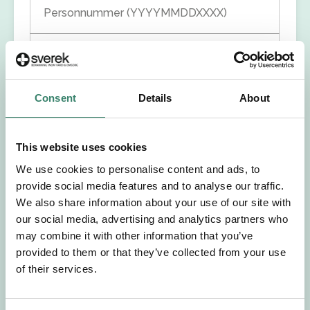
Personnummer (YYYYMMDDXXXX)
Förnamn
Efternamn
Consent
Details
About
Välj yrkesroll
This website uses cookies
We use cookies to personalise content and ads, to
Välj önskat arbetsområde
provide social media features and to analyse our traffic.
We also share information about your use of our site with
Välj önskad anställningsform
our social media, advertising and analytics partners who
may combine it with other information that you’ve
provided to them or that they’ve collected from your use
+46
of their services.
E-post