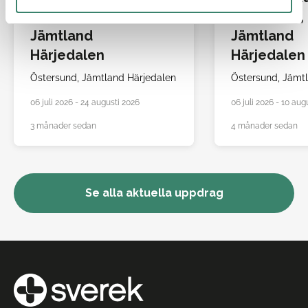
Östersund,
Östersund,
Jämtland
Jämtland
Härjedalen
Härjedalen
Östersund,
Jämtland Härjedalen
Östersund,
Jämtl
06 juli 2026 - 24 augusti 2026
06 juli 2026 - 10 aug
3 månader sedan
4 månader sedan
Se alla aktuella uppdrag