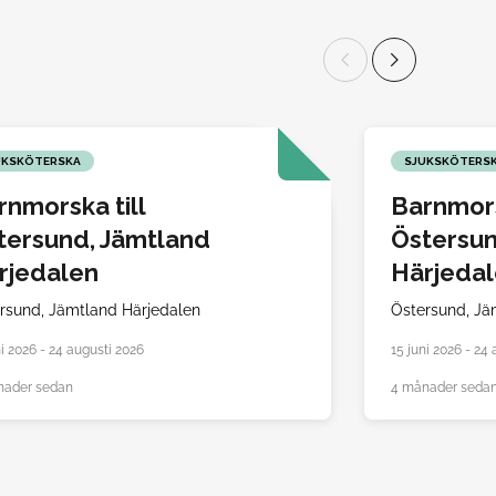
UKSKÖTERSKA
SJUKSKÖTERS
rnmorska till
Barnmors
tersund, Jämtland
Östersun
rjedalen
Härjeda
rsund,
Jämtland Härjedalen
Östersund,
Jä
ni 2026 - 24 augusti 2026
15 juni 2026 - 24
nader sedan
4 månader seda