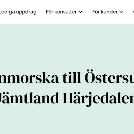
Lediga uppdrag
För konsulter
För kunder
nmorska till Östers
Jämtland Härjedale