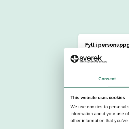
Fyll i personuppg
Personnummer 
Förnamn
Consent
Välj yrkesroll
This website uses cookies
We use cookies to personalis
Välj önskat arb
information about your use of
other information that you’ve