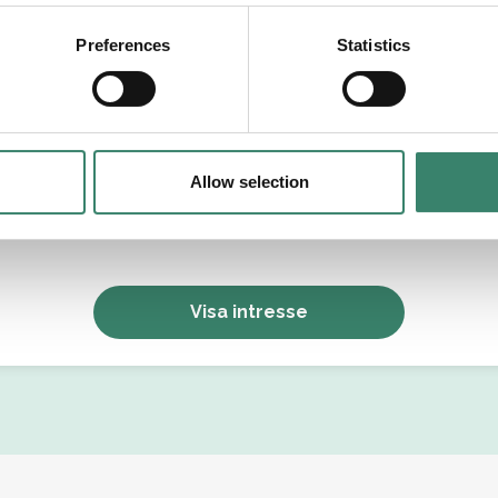
tällningsform
Preferences
Statistics
Allow selection
Jag godkänner Sverek’s
användarvillkor
och
sekretesspolicy
.
Visa intresse