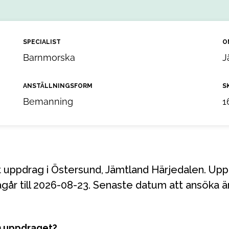
SPECIALIST
O
Barnmorska
J
ANSTÄLLNINGSFORM
S
Bemanning
1
går till 2026-08-23. Senaste datum att ansöka ä
m uppdraget?