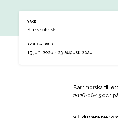
YRKE
Sjuksköterska
ARBETSPERIOD
15 juni 2026 - 23 augusti 2026
Barnmorska till ett uppdrag i Östersund, Jämtland Härjedalen. Uppdraget startar
2026-06-15 och på
Vill du veta mer o