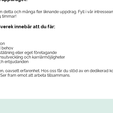
om detta och många fler liknande uppdrag. Fyll i vår intresse
4 timmar!
Sverek innebär att du får:
son
d behov
anställning eller eget företagande
ensutveckling och karriärmöjligheter
 och erbjudanden
n, oavsett erfarenhet. Hos oss får du stöd av en dedikerad ko
Ser fram emot att arbeta tillsammans.