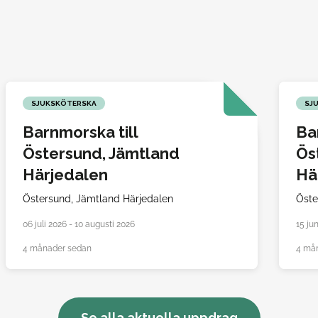
SJUKSKÖTERSKA
SJ
Barnmorska till
Ba
Östersund, Jämtland
Ös
Härjedalen
Hä
Östersund,
Jämtland Härjedalen
Öste
06 juli 2026 - 10 augusti 2026
15 ju
4 månader sedan
4 må
Se alla aktuella uppdrag