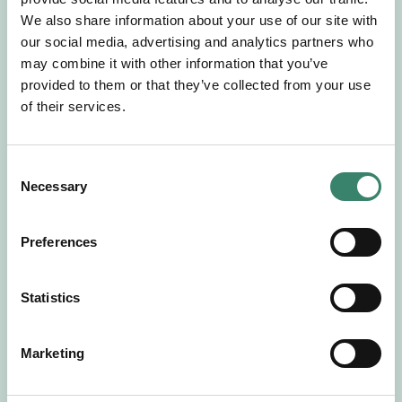
Gör en intresseanmälan så kontaktar vi dig med
We also share information about your use of our site with
mer information om våra aktuella uppdrag.
our social media, advertising and analytics partners who
Tillsammans matchar vi dig mot ditt
may combine it with other information that you’ve
drömuppdrag. Välkommen!
provided to them or that they’ve collected from your use
of their services.
Tillbaka till Sverek
C
Necessary
o
n
s
Preferences
e
n
t
Statistics
S
e
Marketing
l
e