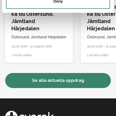
Deny
Allmänsjuksköters
Allmänsjuk
ka till Östersund,
ka till Öste
Jämtland
Jämtland
Härjedalen
Härjedalen
Östersund,
Jämtland Härjedalen
Östersund,
Jämtl
30 juli 2026 - 31 augusti 2026
29 juli 2026 - 31 aug
1 vecka sedan
2 veckor sedan
Se alla aktuella uppdrag