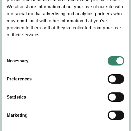
Gör en intresseanmälan så kontaktar vi dig med
We also share information about your use of our site with
mer information om våra aktuella uppdrag.
our social media, advertising and analytics partners who
Tillsammans matchar vi dig mot ditt
may combine it with other information that you’ve
drömuppdrag. Välkommen!
provided to them or that they’ve collected from your use
of their services.
Tillbaka till Sverek
C
Necessary
o
n
s
Preferences
e
n
t
Statistics
S
e
Marketing
l
e