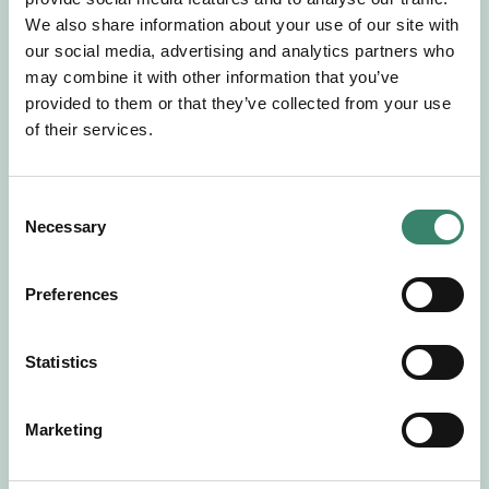
Gör en intresseanmälan så kontaktar vi dig med
We also share information about your use of our site with
mer information om våra aktuella uppdrag.
our social media, advertising and analytics partners who
Tillsammans matchar vi dig mot ditt
may combine it with other information that you’ve
drömuppdrag. Välkommen!
provided to them or that they’ve collected from your use
of their services.
Tillbaka till Sverek
C
Necessary
o
n
s
Preferences
e
n
t
Statistics
S
e
Marketing
l
e