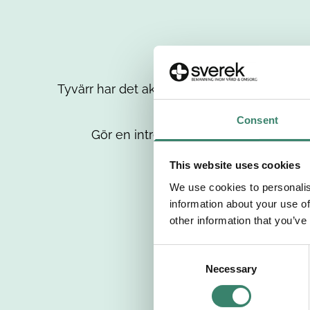
Tyvärr har det aktuella jobbet tagits bort då
up
Consent
Gör en intresseanmälan så kontaktar 
This website uses cookies
We use cookies to personalis
information about your use of
other information that you’ve
C
Necessary
o
n
s