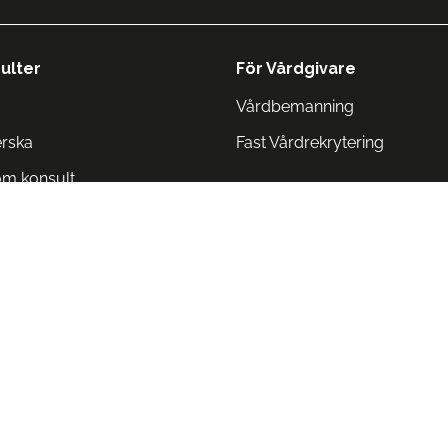
ulter
För Vårdgivare
Vårdbemanning
erska
Fast Vårdrekrytering
om konsult
Norge
 Danmark