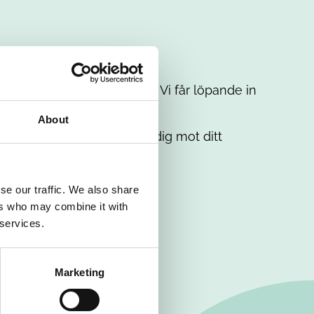
t intresse. Misströsta inte. Vi får löpande in
em.
About
. Tillsammans matchar vi dig mot ditt
se our traffic. We also share
ers who may combine it with
 services.
Marketing