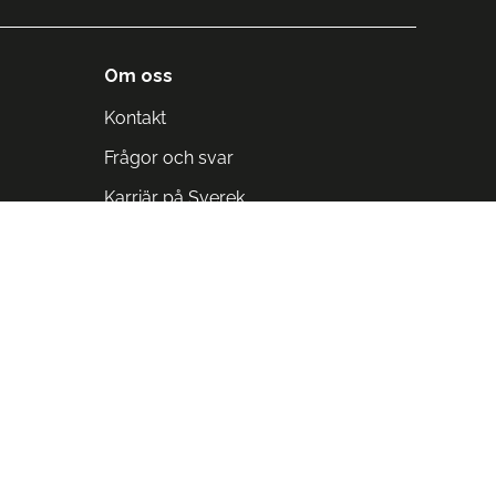
Om oss
Kontakt
Frågor och svar
Karriär på Sverek
Blodomloppet
Rädda liv på arbetstid