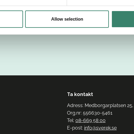
Allow selection
Ta kontakt
Adress: Medborgarplatsen 25,
Org.nr: 556630-5461
Tel:
08-669 58 00
E-post:
info@sverek.se