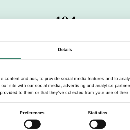
404
 startdatumet har passerats. Vi uppskattar verkligen dit
pdrag, ibland snabbare än vad vi hinner publicera d
Details
vi dig med mer information om våra aktuella uppdrag
drömuppdrag. Välkommen!
e content and ads, to provide social media features and to analy
 our site with our social media, advertising and analytics partn
Tillbaka till Sverek
 provided to them or that they’ve collected from your use of their
Preferences
Statistics