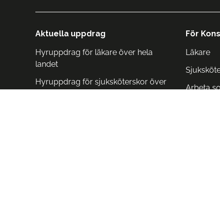
Aktuella uppdrag
För Kons
Hyruppdrag för läkare över hela
Läkare
landet
Sjuksköt
Hyruppdrag för sjuksköterskor över
Arbeta s
hela landet
Arbeta i 
Arbeta i