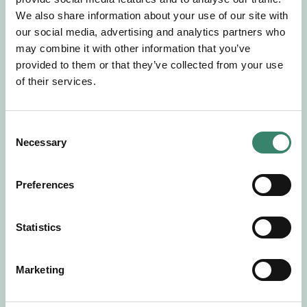
Gör en intresseanmälan så kontaktar vi dig med
We also share information about your use of our site with
mer information om våra aktuella uppdrag.
our social media, advertising and analytics partners who
Tillsammans matchar vi dig mot ditt
may combine it with other information that you’ve
drömuppdrag. Välkommen!
provided to them or that they’ve collected from your use
of their services.
Tillbaka till Sverek
C
Necessary
o
n
s
Preferences
e
n
t
Statistics
S
e
Marketing
l
e