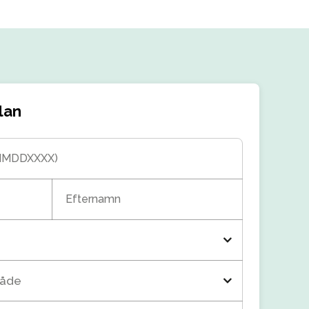
lan
MMDDXXXX)
Efternamn
råde