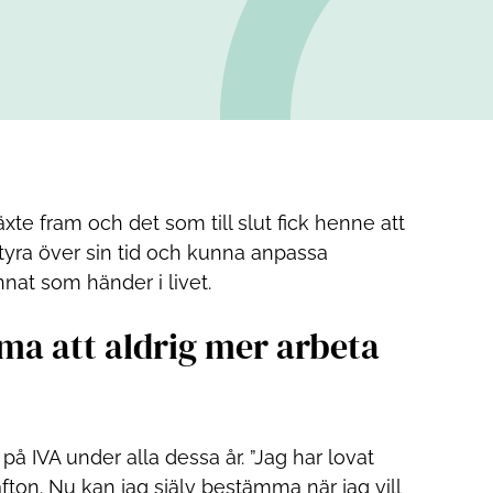
xte fram och det som till slut fick henne att
 styra över sin tid och kunna anpassa
nnat som händer i livet.
a att aldrig mer arbeta
på IVA under alla dessa år. ”Jag har lovat
ton. Nu kan jag själv bestämma när jag vill