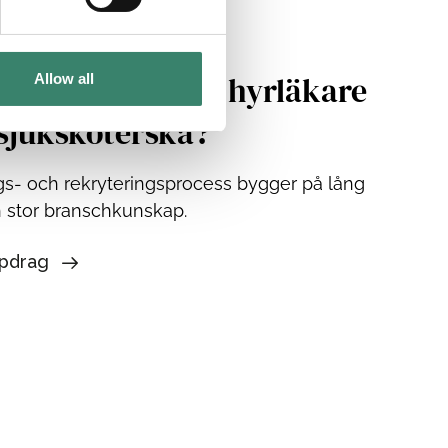
också arbeta som hyrläkare
Allow all
rsjuksköterska?
s- och rekryteringsprocess bygger på lång
h stor branschkunskap.
ppdrag