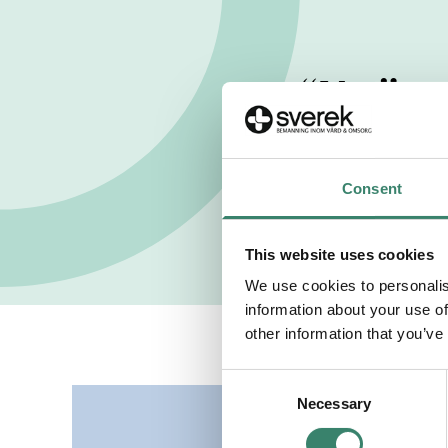
Nu är m
anpa
Consent
This website uses cookies
We use cookies to personalis
information about your use of
other information that you’ve
C
Necessary
o
n