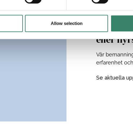
Vill du 
Allow selection
eller hy
Vår bemanning
erfarenhet oc
Se aktuella u