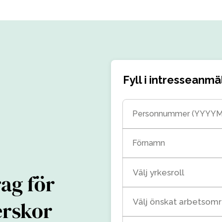
Fyll i intresseanmä
Personnummer (YYYY
Förnamn
Välj yrkesroll
ag för
erskor
Välj önskat arbetsom