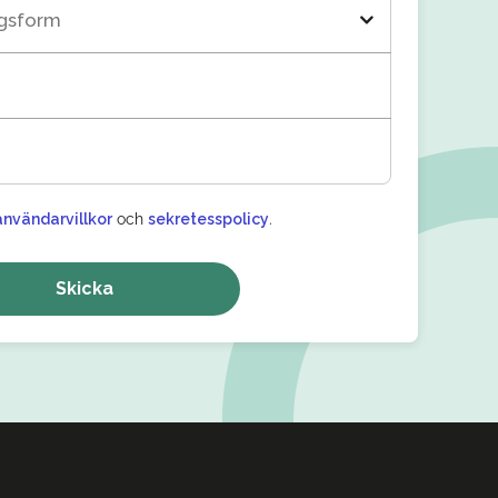
ngsform
användarvillkor
och
sekretesspolicy
.
Skicka