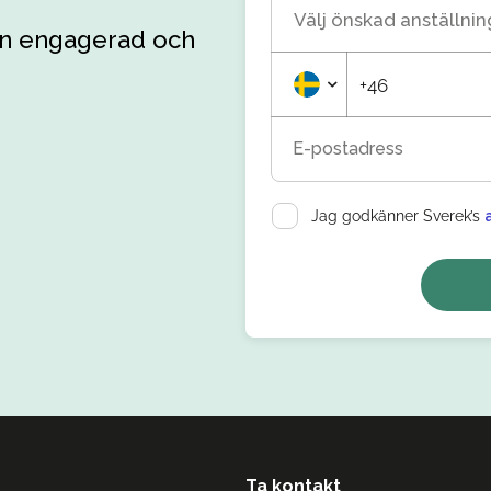
Välj önskad anställni
 en engagerad och
+46
E-postadress
Jag godkänner Sverek’s
Ta kontakt