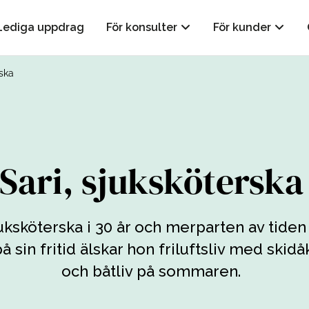
Lediga uppdrag
För konsulter
För kunder
rska
Sari, sjuksköterska
sjuksköterska i 30 år och merparten av tide
å sin fritid älskar hon friluftsliv med skid
och båtliv på sommaren.