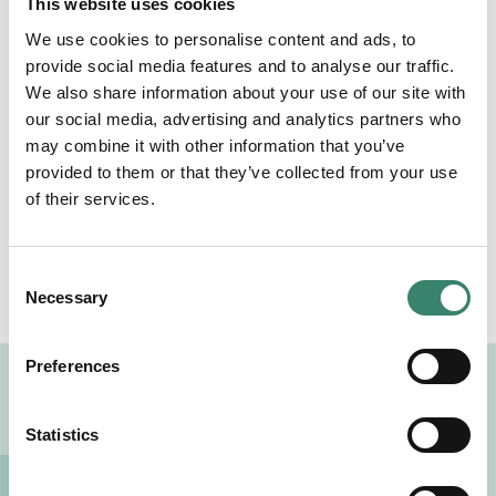
This website uses cookies
We use cookies to personalise content and ads, to
Vill du också arbeta som hyrläkare
provide social media features and to analyse our traffic.
eller hyrsjuksköterska?
We also share information about your use of our site with
our social media, advertising and analytics partners who
Vår bemannings- och rekryteringsprocess
may combine it with other information that you’ve
bygger på lång erfarenhet och stor
provided to them or that they’ve collected from your use
branschkunskap.
of their services.
Se aktuella uppdrag
C
Necessary
o
n
s
Preferences
e
Attraktiva hyruppdrag för
n
t
Statistics
läkare och sjuksköterskor
S
e