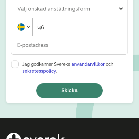
Välj önskad anställningsform
+46
E-postadress
Jag godkänner Sverek’s
användarvillkor
och
sekretesspolicy
.
Skicka