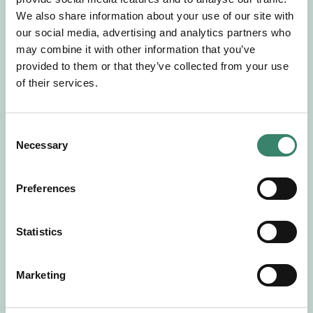
Gör en intresseanmälan så kontaktar vi dig med
We also share information about your use of our site with
mer information om våra aktuella uppdrag.
our social media, advertising and analytics partners who
Tillsammans matchar vi dig mot ditt
may combine it with other information that you’ve
drömuppdrag. Välkommen!
provided to them or that they’ve collected from your use
of their services.
Tillbaka till Sverek
C
Necessary
o
n
s
Preferences
e
n
t
Statistics
S
e
Marketing
l
e