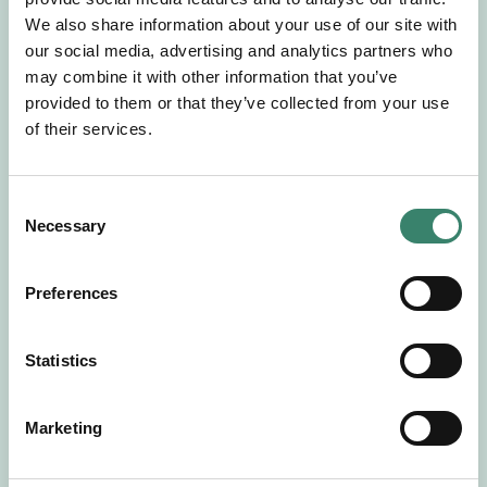
Gör en intresseanmälan så kontaktar vi dig med
We also share information about your use of our site with
mer information om våra aktuella uppdrag.
our social media, advertising and analytics partners who
Tillsammans matchar vi dig mot ditt
may combine it with other information that you’ve
drömuppdrag. Välkommen!
provided to them or that they’ve collected from your use
of their services.
Tillbaka till Sverek
C
Necessary
o
n
s
Preferences
e
n
t
Statistics
S
e
Marketing
l
e