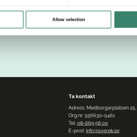
Allow selection
Ta kontakt
Adress: Medborgarplatsen 25,
Org.nr: 556630-5461
Tel:
08-669 58 00
E-post:
info@sverek.se