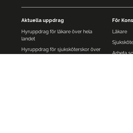
Aktuella uppdrag
För Kons
Hyruppdrag för läkare över hela
Läkare
landet
Sjuksköt
Hyruppdrag för sjuksköterskor över
Arbeta s
hela landet
Arbeta i 
Arbeta i