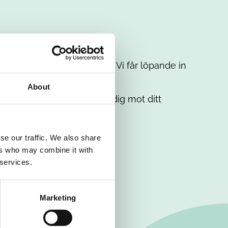
t intresse. Misströsta inte. Vi får löpande in
em.
About
. Tillsammans matchar vi dig mot ditt
se our traffic. We also share
ers who may combine it with
 services.
Marketing