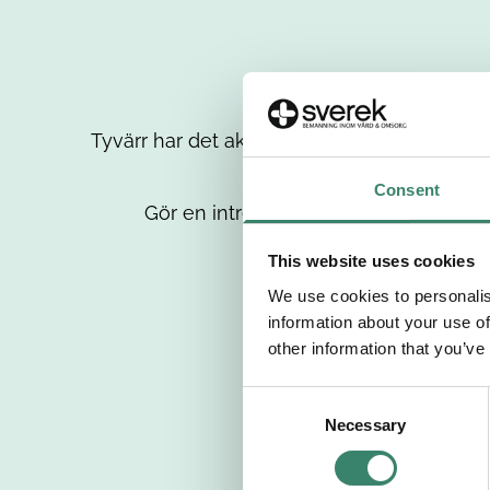
Tyvärr har det aktuella jobbet tagits bort då
up
Consent
Gör en intresseanmälan så kontaktar 
This website uses cookies
We use cookies to personalis
information about your use of
other information that you’ve
C
Necessary
o
n
s