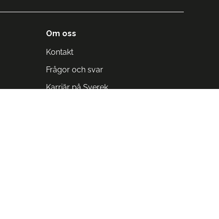
Om oss
Kontakt
Frågor och svar
Karriär på Sverek
Blodomloppet
Rädda liv på arbetstid