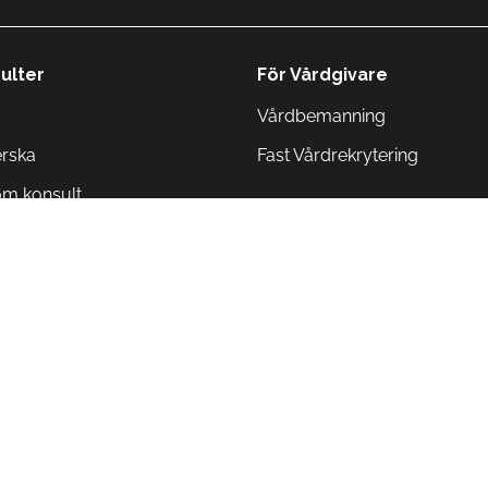
ulter
För Vårdgivare
Vårdbemanning
erska
Fast Vårdrekrytering
om konsult
Norge
 Danmark