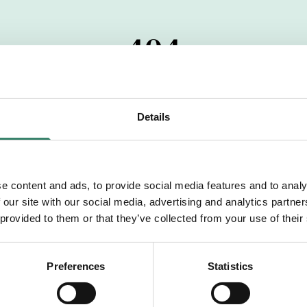
404
 startdatumet har passerats. Vi uppskattar verkligen dit
pdrag, ibland snabbare än vad vi hinner publicera d
Details
vi dig med mer information om våra aktuella uppdrag
drömuppdrag. Välkommen!
e content and ads, to provide social media features and to analy
 our site with our social media, advertising and analytics partn
Tillbaka till Sverek
 provided to them or that they’ve collected from your use of their
Preferences
Statistics