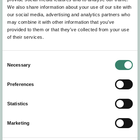
Gör en intresseanmälan så kontaktar vi dig med
We also share information about your use of our site with
mer information om våra aktuella uppdrag.
our social media, advertising and analytics partners who
Tillsammans matchar vi dig mot ditt
may combine it with other information that you’ve
drömuppdrag. Välkommen!
provided to them or that they’ve collected from your use
of their services.
Tillbaka till Sverek
C
Necessary
o
n
s
Preferences
e
n
t
Statistics
S
e
Marketing
l
e