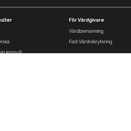
ulter
För Vårdgivare
Vårdbemanning
erska
Fast Vårdrekrytering
om konsult
Norge
 Danmark