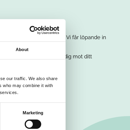
t intresse. Misströsta inte. Vi får löpande in
em.
About
. Tillsammans matchar vi dig mot ditt
se our traffic. We also share
ers who may combine it with
 services.
Marketing