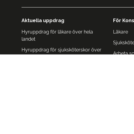
Aktuella uppdrag
För Kons
Hyruppdrag för läkare över hela
Läkare
landet
Sjuksköt
Hyruppdrag för sjuksköterskor över
Arbeta s
hela landet
Arbeta i 
Arbeta i