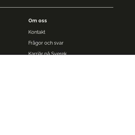
Om oss
Kontakt
Frågor och svar
Karriär på Sverek
Blodomloppet
Rädda liv på arbetstid