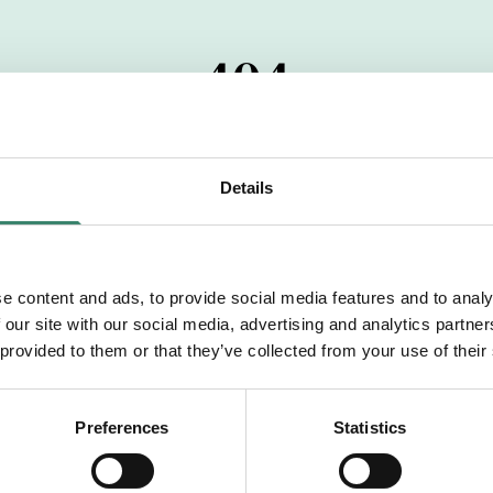
404
 startdatumet har passerats. Vi uppskattar verkligen dit
pdrag, ibland snabbare än vad vi hinner publicera d
Details
vi dig med mer information om våra aktuella uppdrag
drömuppdrag. Välkommen!
e content and ads, to provide social media features and to analy
 our site with our social media, advertising and analytics partn
Tillbaka till Sverek
 provided to them or that they’ve collected from your use of their
Preferences
Statistics