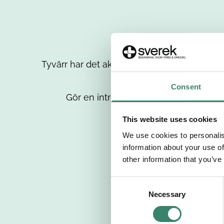
Tyvärr har det aktuella jobbet tagits bort då
up
Consent
Gör en intresseanmälan så kontaktar 
This website uses cookies
We use cookies to personalis
information about your use of
other information that you’ve
C
Necessary
o
n
s