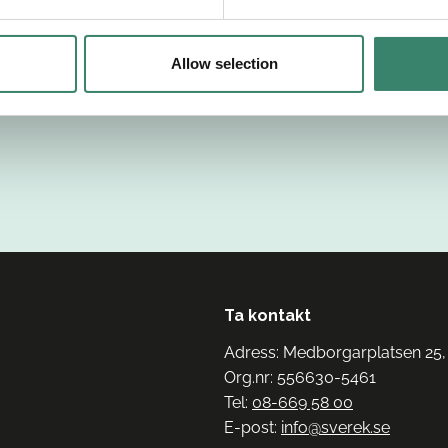
Allow selection
Ta kontakt
Adress: Medborgarplatsen 25,
Org.nr: 556630-5461
Tel:
08-669 58 00
E-post:
info@sverek.se