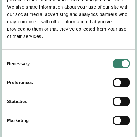
Gör en intresseanmälan så kontaktar vi dig med
We also share information about your use of our site with
mer information om våra aktuella uppdrag.
our social media, advertising and analytics partners who
Tillsammans matchar vi dig mot ditt
may combine it with other information that you’ve
drömuppdrag. Välkommen!
provided to them or that they’ve collected from your use
of their services.
Tillbaka till Sverek
C
Necessary
o
n
s
Preferences
e
n
t
Statistics
S
e
Marketing
l
e