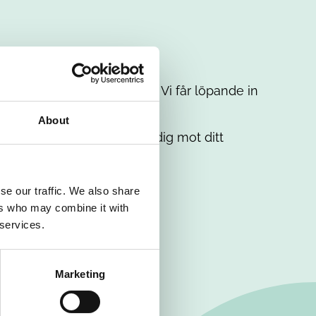
t intresse. Misströsta inte. Vi får löpande in
em.
About
. Tillsammans matchar vi dig mot ditt
se our traffic. We also share
ers who may combine it with
 services.
Marketing