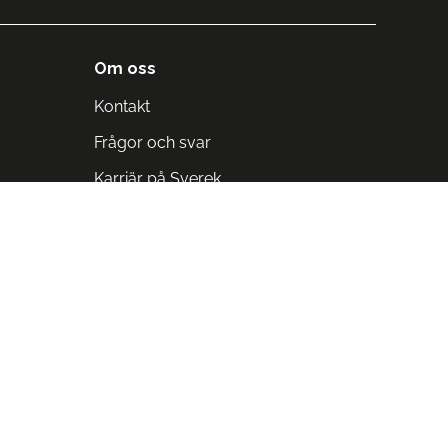
Om oss
Kontakt
Frågor och svar
Karriär på Sverek
Blodomloppet
Rädda liv på arbetstid