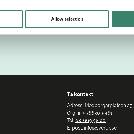
Allow selection
Ta kontakt
Adress: Medborgarplatsen 25,
Org.nr: 556630-5461
Tel:
08-669 58 00
E-post:
info@sverek.se