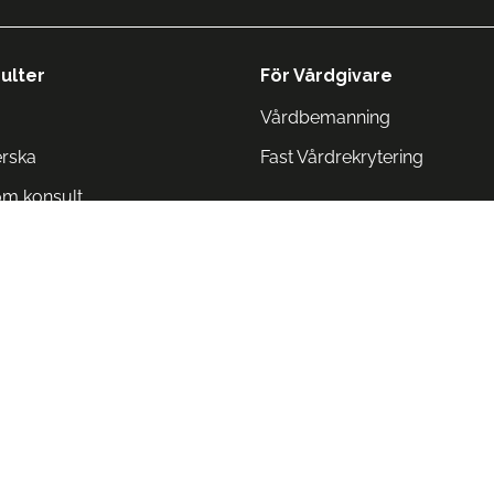
ulter
För Vårdgivare
Vårdbemanning
erska
Fast Vårdrekrytering
om konsult
Norge
 Danmark