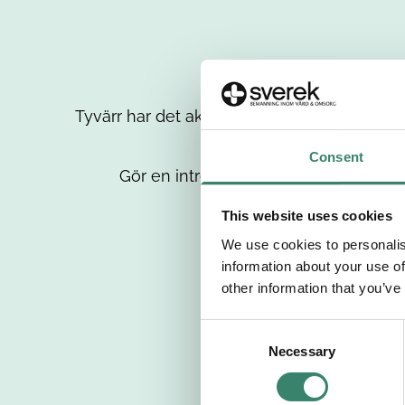
Tyvärr har det aktuella jobbet tagits bort då
up
Consent
Gör en intresseanmälan så kontaktar 
This website uses cookies
We use cookies to personalis
information about your use of
other information that you’ve
C
Necessary
o
n
s