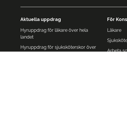
Aktuella uppdrag
För Kons
Hyruppdrag för läkare över hela
Läkare
landet
Sjuksköt
Hyruppdrag för sjuksköterskor över
Arbeta s
hela landet
Arbeta i 
Arbeta i