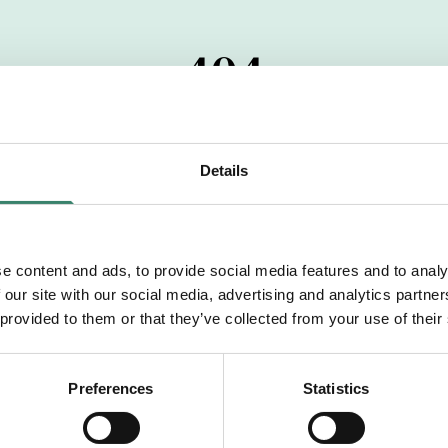
404
 startdatumet har passerats. Vi uppskattar verkligen dit
pdrag, ibland snabbare än vad vi hinner publicera d
Details
vi dig med mer information om våra aktuella uppdrag
drömuppdrag. Välkommen!
e content and ads, to provide social media features and to analy
 our site with our social media, advertising and analytics partn
Tillbaka till Sverek
 provided to them or that they’ve collected from your use of their
Preferences
Statistics