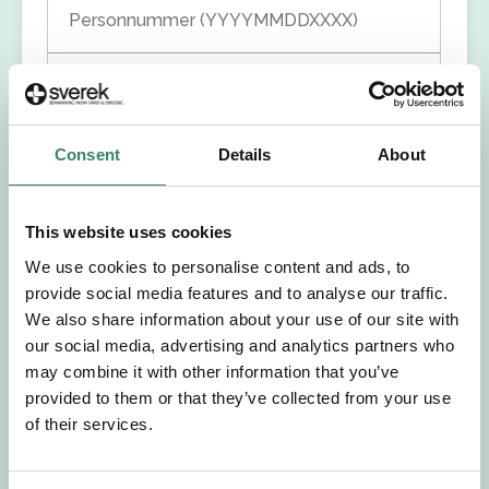
Personnummer (YYYYMMDDXXXX)
Förnamn
Efternamn
Consent
Details
About
Välj yrkesroll
This website uses cookies
We use cookies to personalise content and ads, to
Välj önskat arbetsområde
provide social media features and to analyse our traffic.
We also share information about your use of our site with
Välj önskad anställningsform
our social media, advertising and analytics partners who
may combine it with other information that you’ve
provided to them or that they’ve collected from your use
+46
of their services.
E-post