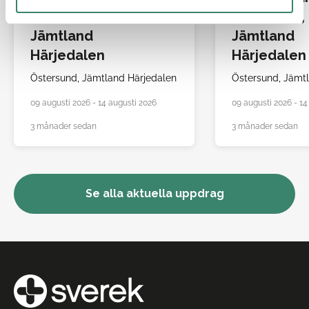
Östersund,
Östersund,
Jämtland
Jämtland
Härjedalen
Härjedalen
Östersund,
Jämtland Härjedalen
Östersund,
Jämtl
09 augusti 2026 - 14 augusti 2026
09 augusti 2026 - 14
3 månader sedan
3 månader sedan
Se alla aktuella uppdrag