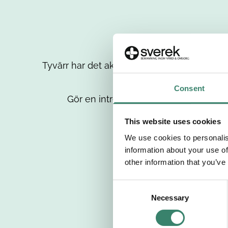
Tyvärr har det aktuella jobbet tagits bort då
up
Consent
Gör en intresseanmälan så kontaktar 
This website uses cookies
We use cookies to personalis
information about your use of
other information that you’ve
C
Necessary
o
n
s