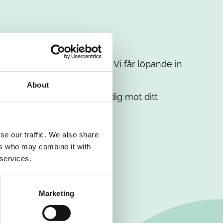
t intresse. Misströsta inte. Vi får löpande in
em.
About
. Tillsammans matchar vi dig mot ditt
se our traffic. We also share
ers who may combine it with
 services.
Marketing