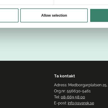
Allow selection
Ta kontakt
Adress: Medborgarplatsen 25,
Org.nr: 556630-5461
Tel:
08-669 58 00
E-post:
info@sverek.se