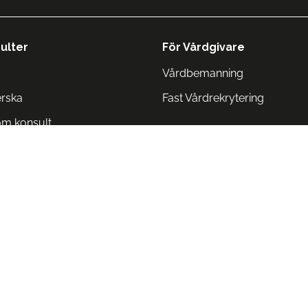
ulter
För Vårdgivare
Vårdbemanning
erska
Fast Vårdrekrytering
om konsult
Norge
 Danmark