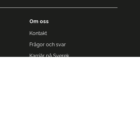
Om oss
Kontakt
Frågor och svar
Karriär på Sverek
Blodomloppet
Rädda liv på arbetstid