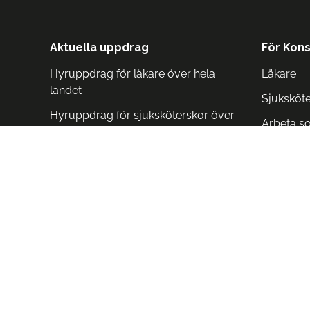
Aktuella uppdrag
För Kons
Hyruppdrag för läkare över hela
Läkare
landet
Sjuksköt
Hyruppdrag för sjuksköterskor över
Arbeta s
hela landet
Arbeta i 
Arbeta i