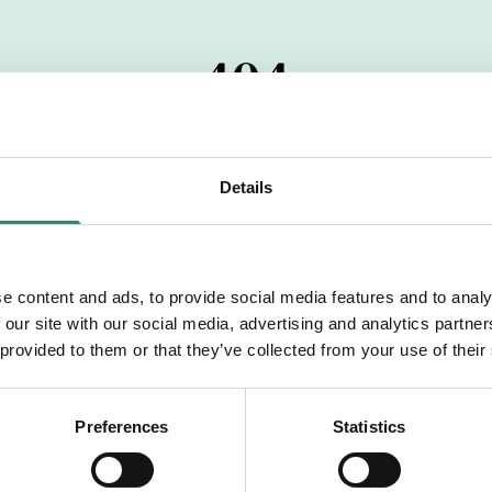
404
 startdatumet har passerats. Vi uppskattar verkligen dit
pdrag, ibland snabbare än vad vi hinner publicera d
Details
vi dig med mer information om våra aktuella uppdrag
drömuppdrag. Välkommen!
e content and ads, to provide social media features and to analy
 our site with our social media, advertising and analytics partn
Tillbaka till Sverek
 provided to them or that they’ve collected from your use of their
Preferences
Statistics