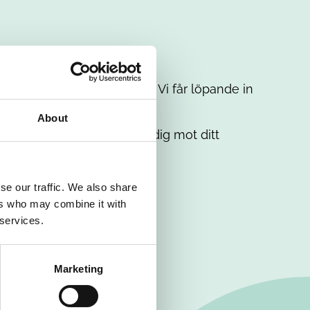
t intresse. Misströsta inte. Vi får löpande in
em.
About
. Tillsammans matchar vi dig mot ditt
se our traffic. We also share
ers who may combine it with
 services.
Marketing