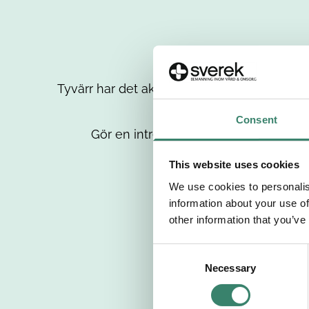
Tyvärr har det aktuella jobbet tagits bort då
up
Consent
Gör en intresseanmälan så kontaktar 
This website uses cookies
We use cookies to personalis
information about your use of
other information that you’ve
C
Necessary
o
n
s