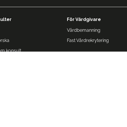
ulter
För Vårdgivare
Vårdbemanning
erska
Fast Vårdrekrytering
om konsult
Norge
 Danmark