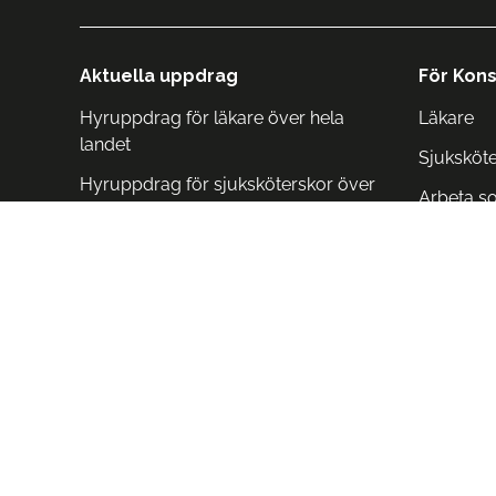
Aktuella uppdrag
För Kons
Hyruppdrag för läkare över hela
Läkare
landet
Sjuksköt
Hyruppdrag för sjuksköterskor över
Arbeta s
hela landet
Arbeta i 
Arbeta i