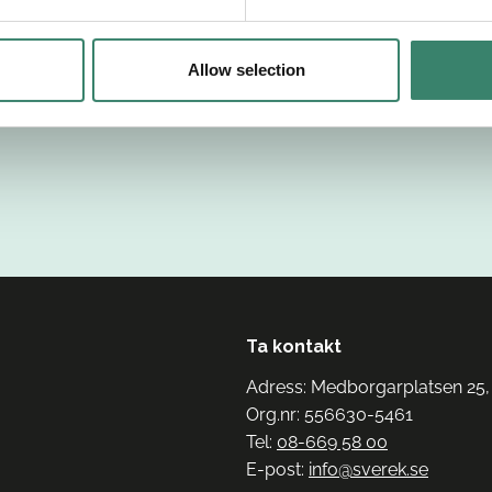
Allow selection
Ta kontakt
Adress: Medborgarplatsen 25,
Org.nr: 556630-5461
Tel:
08-669 58 00
E-post:
info@sverek.se