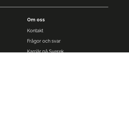
Om oss
Kontakt
Frågor och svar
Karriär på Sverek
Blodomloppet
Rädda liv på arbetstid