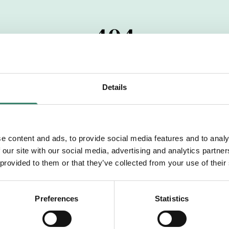
404
 startdatumet har passerats. Vi uppskattar verkligen dit
pdrag, ibland snabbare än vad vi hinner publicera d
Details
vi dig med mer information om våra aktuella uppdrag
drömuppdrag. Välkommen!
e content and ads, to provide social media features and to analy
 our site with our social media, advertising and analytics partn
Tillbaka till Sverek
 provided to them or that they’ve collected from your use of their
Preferences
Statistics