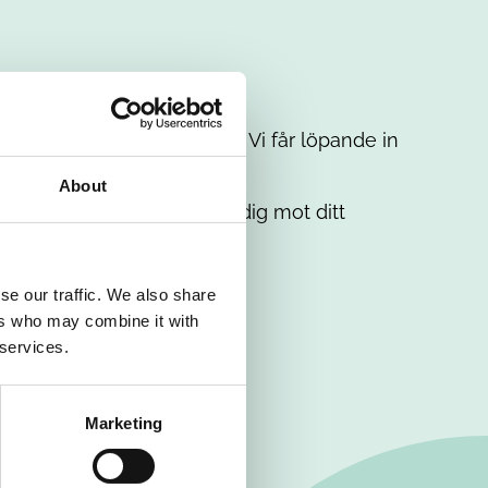
t intresse. Misströsta inte. Vi får löpande in
em.
About
. Tillsammans matchar vi dig mot ditt
se our traffic. We also share
ers who may combine it with
 services.
Marketing