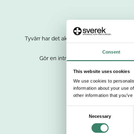
Tyvärr har det aktuella jobbet tagits bort då
up
Consent
Gör en intresseanmälan så kontaktar 
This website uses cookies
We use cookies to personalis
information about your use of
other information that you’ve
C
Necessary
o
n
s