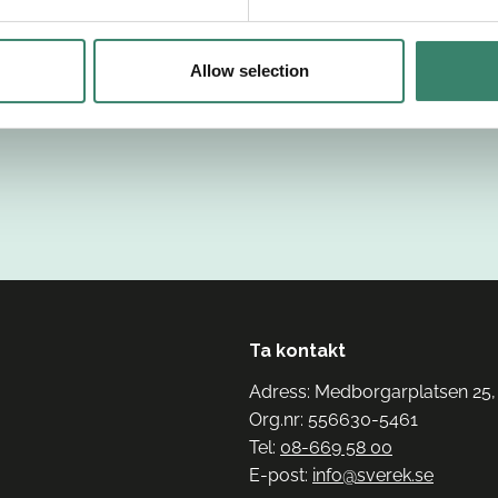
Allow selection
Ta kontakt
Adress: Medborgarplatsen 25,
Org.nr: 556630-5461
Tel:
08-669 58 00
E-post:
info@sverek.se