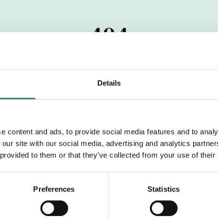
404
 startdatumet har passerats. Vi uppskattar verkligen dit
pdrag, ibland snabbare än vad vi hinner publicera d
Details
vi dig med mer information om våra aktuella uppdrag
drömuppdrag. Välkommen!
e content and ads, to provide social media features and to analy
 our site with our social media, advertising and analytics partn
Tillbaka till Sverek
 provided to them or that they’ve collected from your use of their
Preferences
Statistics