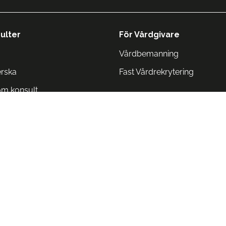
ulter
För Vårdgivare
Vårdbemanning
erska
Fast Vårdrekrytering
om konsult
Norge
 Danmark