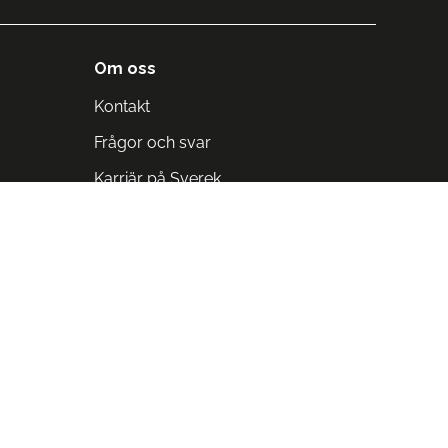
Om oss
Kontakt
Frågor och svar
Karriär på Sverek
Blodomloppet
Rädda liv på arbetstid