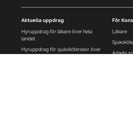
Aktuella uppdrag
För Kons
Hyruppdrag för läkare över hela
Läkare
landet
Sjuksköt
Hyruppdrag för sjuksköterskor över
Arbeta s
hela landet
Arbeta i 
Arbeta i