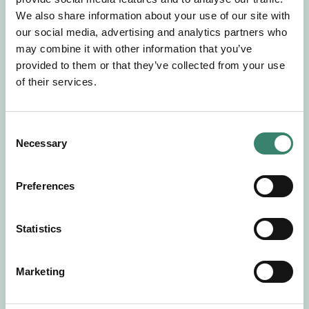
Gör en intresseanmälan så kontaktar vi dig med
We also share information about your use of our site with
mer information om våra aktuella uppdrag.
our social media, advertising and analytics partners who
Tillsammans matchar vi dig mot ditt
may combine it with other information that you’ve
drömuppdrag. Välkommen!
provided to them or that they’ve collected from your use
of their services.
Tillbaka till Sverek
C
Necessary
o
n
s
Preferences
e
n
t
Statistics
S
e
Marketing
l
e