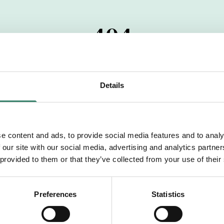
404
 startdatumet har passerats. Vi uppskattar verkligen dit
pdrag, ibland snabbare än vad vi hinner publicera d
Details
vi dig med mer information om våra aktuella uppdrag
drömuppdrag. Välkommen!
e content and ads, to provide social media features and to analy
 our site with our social media, advertising and analytics partn
Tillbaka till Sverek
 provided to them or that they’ve collected from your use of their
Preferences
Statistics