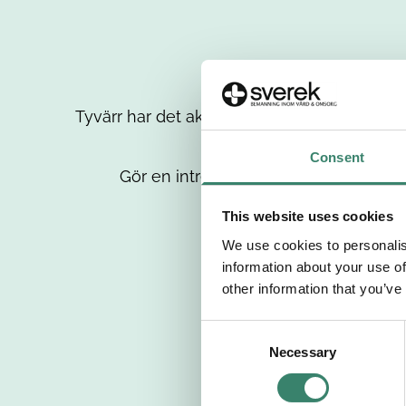
Tyvärr har det aktuella jobbet tagits bort då
up
Consent
Gör en intresseanmälan så kontaktar 
This website uses cookies
We use cookies to personalis
information about your use of
other information that you’ve
C
Necessary
o
n
s