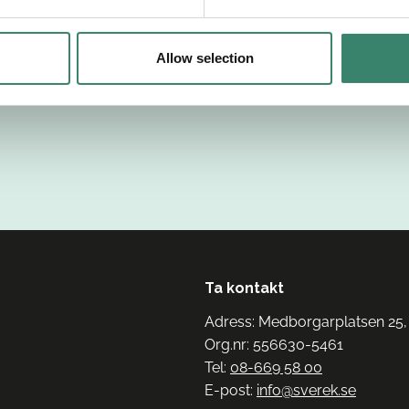
Allow selection
Ta kontakt
Adress: Medborgarplatsen 25,
Org.nr: 556630-5461
Tel:
08-669 58 00
E-post:
info@sverek.se