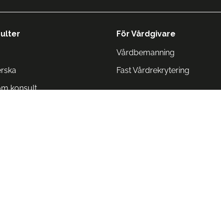
ulter
För Vårdgivare
Vårdbemanning
erska
Fast Vårdrekrytering
om konsult
Norge
 Danmark