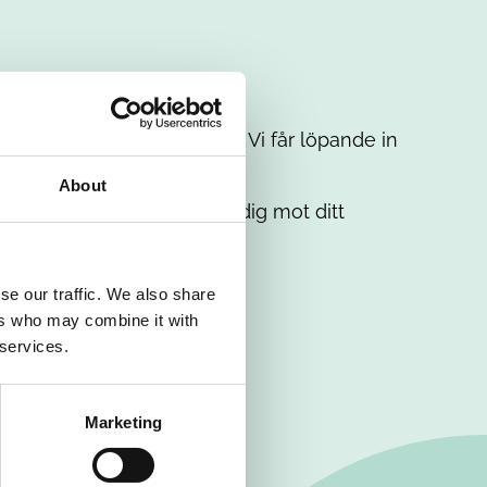
t intresse. Misströsta inte. Vi får löpande in
em.
About
. Tillsammans matchar vi dig mot ditt
se our traffic. We also share
ers who may combine it with
 services.
Marketing