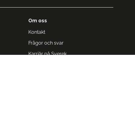
Om oss
Kontakt
Frågor och svar
Karriär på Sverek
Blodomloppet
Rädda liv på arbetstid