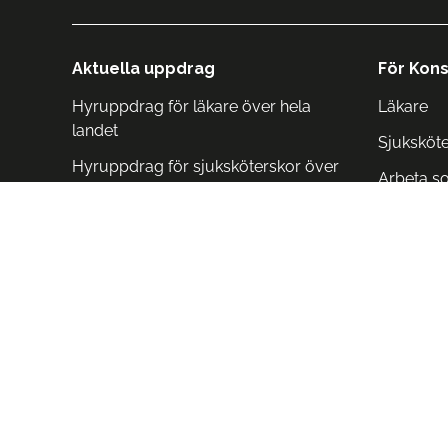
Aktuella uppdrag
För Kons
Hyruppdrag för läkare över hela
Läkare
landet
Sjuksköt
Hyruppdrag för sjuksköterskor över
Arbeta s
hela landet
Arbeta i 
Arbeta i