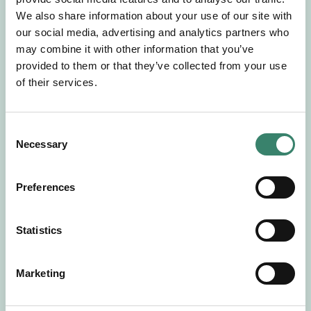
Gör en intresseanmälan så kontaktar vi dig med
We also share information about your use of our site with
mer information om våra aktuella uppdrag.
our social media, advertising and analytics partners who
Tillsammans matchar vi dig mot ditt
may combine it with other information that you’ve
drömuppdrag. Välkommen!
provided to them or that they’ve collected from your use
of their services.
Tillbaka till Sverek
C
Necessary
o
n
s
Preferences
e
n
t
Statistics
S
e
Marketing
l
e