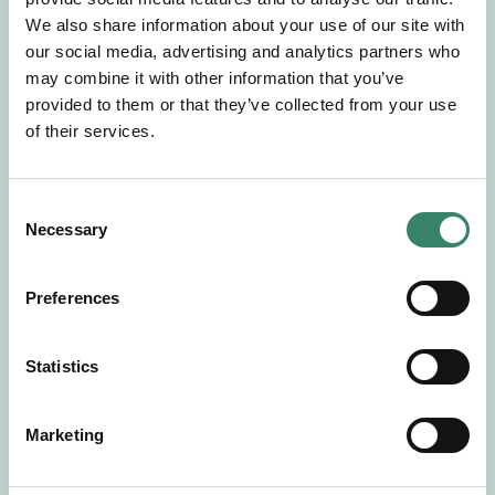
Gör en intresseanmälan så kontaktar vi dig med
We also share information about your use of our site with
mer information om våra aktuella uppdrag.
our social media, advertising and analytics partners who
Tillsammans matchar vi dig mot ditt
may combine it with other information that you’ve
drömuppdrag. Välkommen!
provided to them or that they’ve collected from your use
of their services.
Tillbaka till Sverek
C
Necessary
o
n
s
Preferences
e
n
t
Statistics
S
e
Marketing
l
e