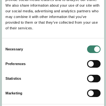
Gör en intresseanmälan så kontaktar vi dig med
We also share information about your use of our site with
mer information om våra aktuella uppdrag.
our social media, advertising and analytics partners who
Tillsammans matchar vi dig mot ditt
may combine it with other information that you’ve
drömuppdrag. Välkommen!
provided to them or that they’ve collected from your use
of their services.
Tillbaka till Sverek
C
Necessary
o
n
s
Preferences
e
n
t
Statistics
S
e
Marketing
l
e