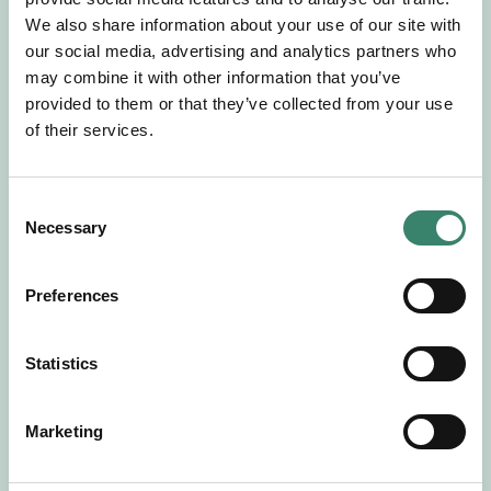
Gör en intresseanmälan så kontaktar vi dig med
We also share information about your use of our site with
mer information om våra aktuella uppdrag.
our social media, advertising and analytics partners who
Tillsammans matchar vi dig mot ditt
may combine it with other information that you’ve
drömuppdrag. Välkommen!
provided to them or that they’ve collected from your use
of their services.
Tillbaka till Sverek
C
Necessary
o
n
s
Preferences
e
n
t
Statistics
S
e
Marketing
l
e