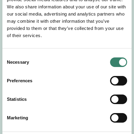
Gör en intresseanmälan så kontaktar vi dig med
We also share information about your use of our site with
mer information om våra aktuella uppdrag.
our social media, advertising and analytics partners who
Tillsammans matchar vi dig mot ditt
may combine it with other information that you’ve
drömuppdrag. Välkommen!
provided to them or that they’ve collected from your use
of their services.
Tillbaka till Sverek
C
Necessary
o
n
s
Preferences
e
n
t
Statistics
S
e
Marketing
l
e