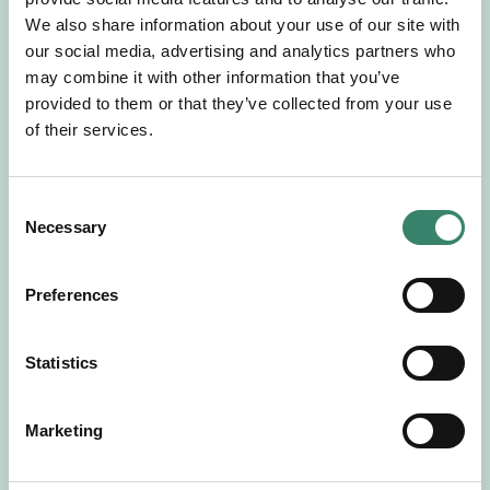
Gör en intresseanmälan så kontaktar vi dig med
We also share information about your use of our site with
mer information om våra aktuella uppdrag.
our social media, advertising and analytics partners who
Tillsammans matchar vi dig mot ditt
may combine it with other information that you’ve
drömuppdrag. Välkommen!
provided to them or that they’ve collected from your use
of their services.
Tillbaka till Sverek
C
Necessary
o
n
s
Preferences
e
n
t
Statistics
S
e
Marketing
l
e