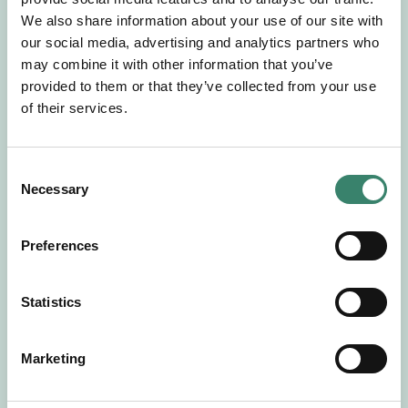
Gör en intresseanmälan så kontaktar vi dig med
We also share information about your use of our site with
mer information om våra aktuella uppdrag.
our social media, advertising and analytics partners who
Tillsammans matchar vi dig mot ditt
may combine it with other information that you’ve
drömuppdrag. Välkommen!
provided to them or that they’ve collected from your use
of their services.
Tillbaka till Sverek
C
Necessary
o
n
s
Preferences
e
n
t
Statistics
S
e
Marketing
l
e